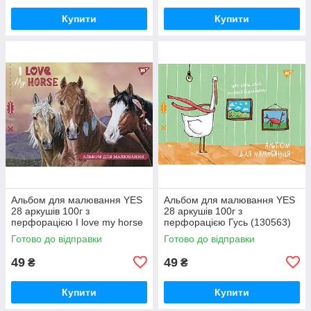
Купити
Купити
Альбом для малювання YES
Альбом для малювання YES
28 аркушів 100г з
28 аркушів 100г з
перфорацією I love my horse
перфорацією Гусь (130563)
(130557)
Готово до відправки
Готово до відправки
49
49
₴
₴
Купити
Купити