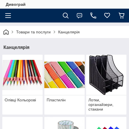
Дивограй
Товари та послуги
Канцелярія
Канцелярія
Олівці Кольорові
Пластилін
Лотки,
органайзери,
стакани