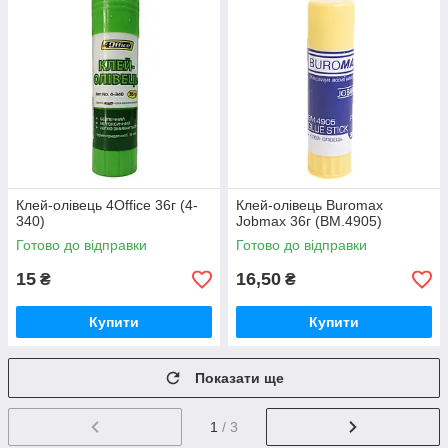
Клей-олівець 4Office 36г (4-
Клей-олівець Buromax
340)
Jobmax 36г (BM.4905)
Готово до відправки
Готово до відправки
15
16,50
₴
₴
Купити
Купити
Показати ще
1
/ 3