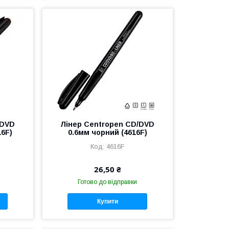
/DVD
Лінер Centropen CD/DVD
16F)
0.6мм чорний (4616F)
4616F
26,50 ₴
Готово до відправки
Купити