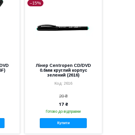
–15%
/DVD
Лінер Centropen CD/DVD
6F)
0.6мм круглий корпус
зелений (2616)
2616
20 ₴
17 ₴
Готово до відправки
Купити