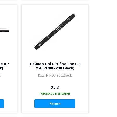
ne 0.7
Лайнер Uni PiN fine line 0.8
k)
мм (PIN08-200.Black)
k
PIN08-200.Black
95 ₴
Готово до відправки
Купити