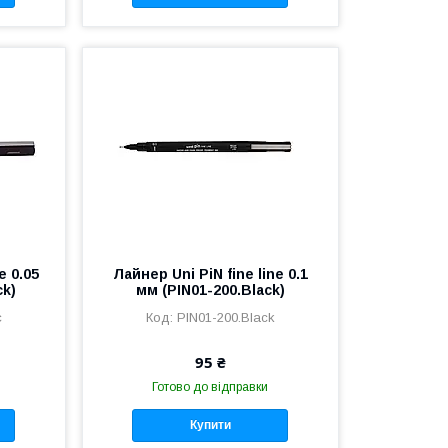
e 0.05
Лайнер Uni PiN fine line 0.1
ck)
мм (PIN01-200.Black)
c
PIN01-200.Black
95 ₴
Готово до відправки
Купити