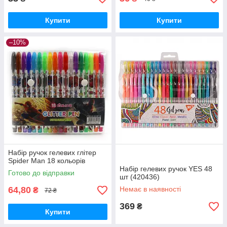
Купити
Купити
–10%
Набір ручок гелевих глітер
Spider Man 18 кольорів
Набір гелевих ручок YES 48
Готово до відправки
шт (420436)
64,80
Немає в наявності
₴
72 ₴
369
₴
Купити