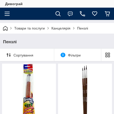
Дивограй
Товари та послуги
Канцелярія
Пензлі
Пензлі
Сортування
0
Фільтри