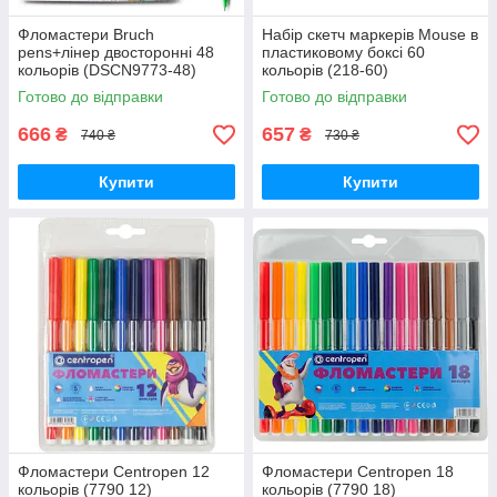
Фломастери Bruch
Набір скетч маркерів Mouse в
pens+лінер двосторонні 48
пластиковому боксі 60
кольорів (DSCN9773-48)
кольорів (218-60)
Готово до відправки
Готово до відправки
666
657
₴
₴
740 ₴
730 ₴
Купити
Купити
Фломастери Centropen 12
Фломастери Centropen 18
кольорів (7790 12)
кольорів (7790 18)