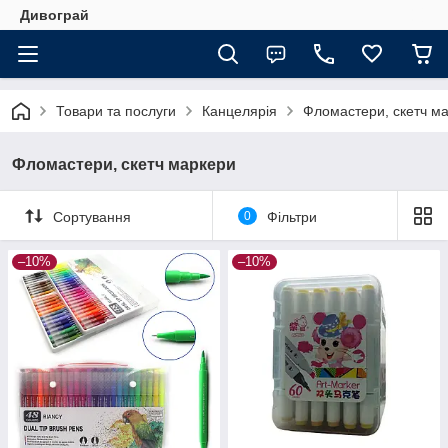
Дивограй
Товари та послуги
Канцелярія
Фломастери, скетч м
Фломастери, скетч маркери
Сортування
0
Фільтри
–10%
–10%