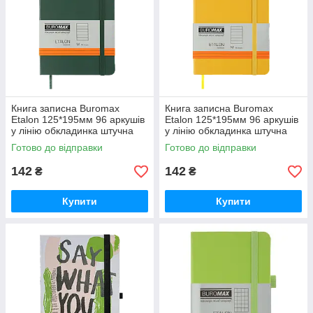
Книга записна Buromax
Книга записна Buromax
Etalon 125*195мм 96 аркушів
Etalon 125*195мм 96 аркушів
у лінію обкладинка штучна
у лінію обкладинка штучна
шкіра Зелена (BM.291260-04)
шкіра Жовта (BM.291260-08)
Готово до відправки
Готово до відправки
142
142
₴
₴
Купити
Купити