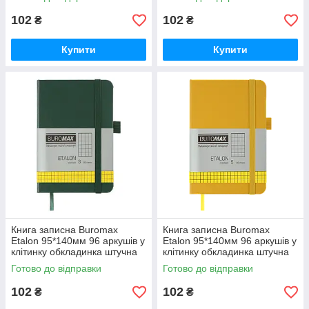
38)
23)
102
102
₴
₴
Купити
Купити
Книга записна Buromax
Книга записна Buromax
Etalon 95*140мм 96 аркушів у
Etalon 95*140мм 96 аркушів у
клітинку обкладинка штучна
клітинку обкладинка штучна
шкіра Зелений (BM.296160-
шкіра Жовтий (BM.296160-
Готово до відправки
Готово до відправки
04)
08)
102
102
₴
₴