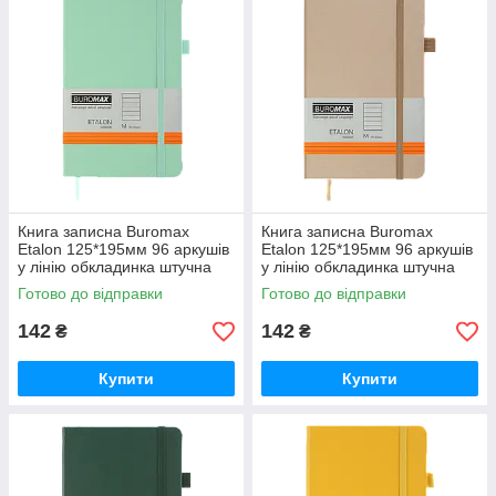
Книга записна Buromax
Книга записна Buromax
Etalon 125*195мм 96 аркушів
Etalon 125*195мм 96 аркушів
у лінію обкладинка штучна
у лінію обкладинка штучна
шкіра М'ятна (BM.291260-38)
шкіра Золота (BM.291260-23)
Готово до відправки
Готово до відправки
142
142
₴
₴
Купити
Купити