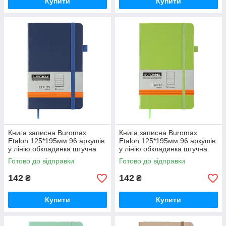
Купити
Купити
Книга записна Buromax
Книга записна Buromax
Etalon 125*195мм 96 аркушів
Etalon 125*195мм 96 аркушів
у лінію обкладинка штучна
у лінію обкладинка штучна
шкіра Синя (BM.291260-02)
шкіра Салатова (BM.291260-
Готово до відправки
Готово до відправки
15)
142
142
₴
₴
Купити
Купити