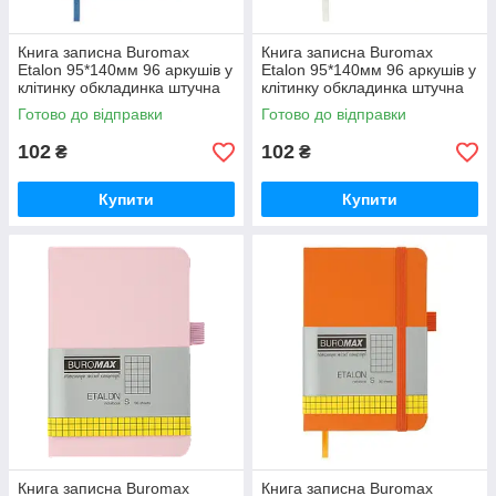
Книга записна Buromax
Книга записна Buromax
Etalon 95*140мм 96 аркушів у
Etalon 95*140мм 96 аркушів у
клітинку обкладинка штучна
клітинку обкладинка штучна
шкіра Синій (BM.296160-02)
шкіра Срібний (BM.296160-
Готово до відправки
Готово до відправки
24)
102
102
₴
₴
Купити
Купити
Книга записна Buromax
Книга записна Buromax