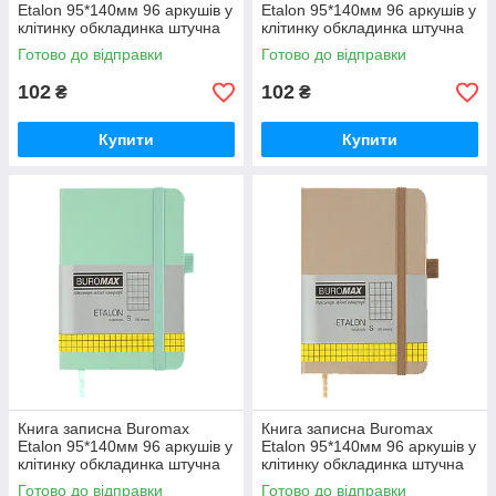
Etalon 95*140мм 96 аркушів у
Etalon 95*140мм 96 аркушів у
клітинку обкладинка штучна
клітинку обкладинка штучна
шкіра Рожевий (BM.296160-
шкіра Помаранчевий
Готово до відправки
Готово до відправки
10)
(BM.296160-11)
102
102
₴
₴
Купити
Купити
Книга записна Buromax
Книга записна Buromax
Etalon 95*140мм 96 аркушів у
Etalon 95*140мм 96 аркушів у
клітинку обкладинка штучна
клітинку обкладинка штучна
шкіра М'ятний (BM.296160-
шкіра Золотий (BM.296160-
Готово до відправки
Готово до відправки