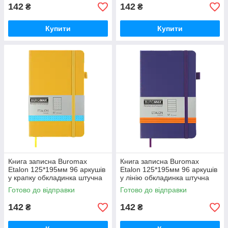
142
142
₴
₴
Купити
Купити
Книга записна Buromax
Книга записна Buromax
Etalon 125*195мм 96 аркушів
Etalon 125*195мм 96 аркушів
у крапку обкладинка штучна
у лінію обкладинка штучна
шкіра Жовта (BM.291360-08)
шкіра Фіолетова (BM.291260-
Готово до відправки
Готово до відправки
07)
142
142
₴
₴