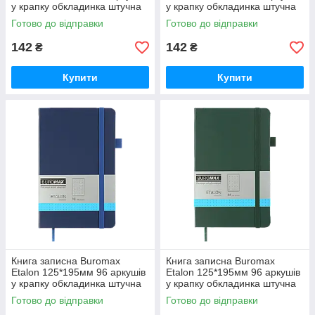
у крапку обкладинка штучна
у крапку обкладинка штучна
шкіра Червона (BM.291360-
шкіра Фіолетова (BM.291360-
Готово до відправки
Готово до відправки
05)
07)
142
142
₴
₴
Купити
Купити
Книга записна Buromax
Книга записна Buromax
Etalon 125*195мм 96 аркушів
Etalon 125*195мм 96 аркушів
у крапку обкладинка штучна
у крапку обкладинка штучна
шкіра Синя (BM.291360-02)
шкіра Зелена (BM.291360-04)
Готово до відправки
Готово до відправки