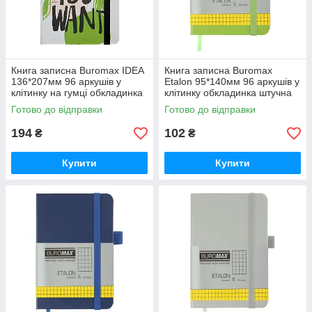
Книга записна Buromax IDEA
Книга записна Buromax
136*207мм 96 аркушів у
Etalon 95*140мм 96 аркушів у
клітинку на гумці обкладинка
клітинку обкладинка штучна
тверда ламінована бежева
шкіра салатова (BM.296160-
Готово до відправки
Готово до відправки
15)
194
102
₴
₴
Купити
Купити