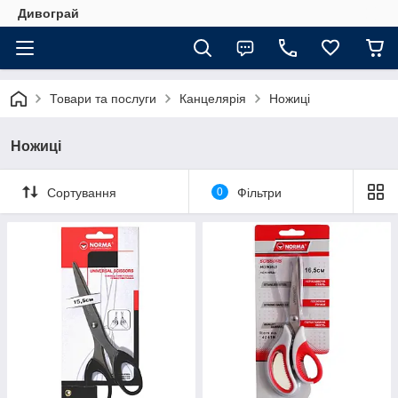
Дивограй
Товари та послуги
Канцелярія
Ножиці
Ножиці
Сортування
0
Фільтри