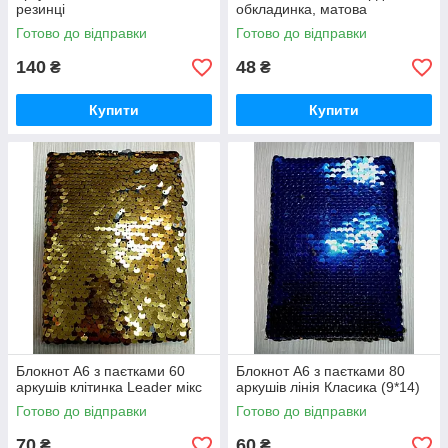
резинці
обкладинка, матова
ламінація+лак, KIDS Line,
Готово до відправки
Готово до відправки
чорний
140
48
₴
₴
Купити
Купити
Блокнот А6 з паєтками 60
Блокнот А6 з паєтками 80
аркушів клітинка Leader мікс
аркушів лінія Класика (9*14)
Готово до відправки
Готово до відправки
70
60
₴
₴