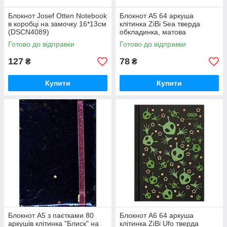
Блокнот Josef Otten Notebook
Блокнот А5 64 аркуша
в коробці на замочку 16*13см
клітинка ZiBi Sea тверда
(DSCN4089)
обкладинка, матова
ламінація+лак, KIDS Line,
Готово до відправки
Готово до відправки
помаранчевий
127
78
₴
₴
Купити
Купити
Блокнот А5 з паєтками 80
Блокнот А6 64 аркуша
аркушів клітинка "Блиск" на
клітинка ZiBi Ufo тверда