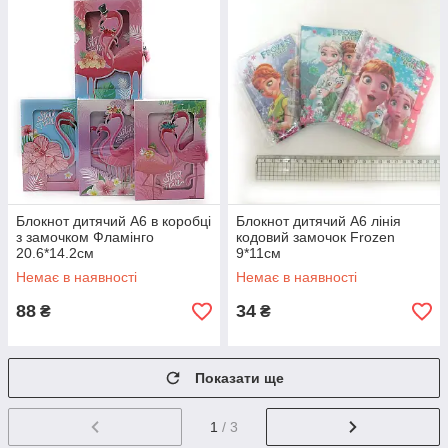
Блокнот дитячий А6 в коробці
Блокнот дитячий А6 лінія
з замочком Фламінго
кодовий замочок Frozen
20.6*14.2см
9*11см
Немає в наявності
Немає в наявності
88
34
₴
₴
Показати ще
1
/ 3