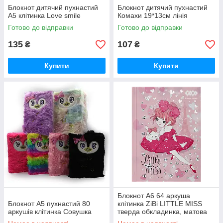
Блокнот дитячий пухнастий
Блокнот дитячий пухнастий
А5 клітинка Love smile
Комахи 19*13см лінія
Готово до відправки
Готово до відправки
135
107
₴
₴
Купити
Купити
Блокнот А6 64 аркуша
Блокнот А5 пухнастий 80
клітинка ZiBi LITTLE MISS
аркушів клітинка Совушка
тверда обкладинка, матова
ламінація+лак, KIDS Line,