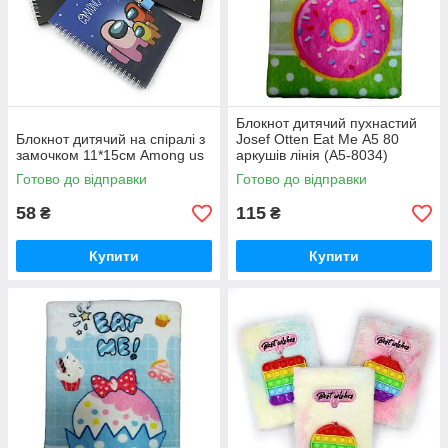
Блокнот дитячий пухнастий
Блокнот дитячий на спіралі з
Josef Otten Eat Me А5 80
замочком 11*15см Among us
аркушів лінія (А5-8034)
Зелений
Готово до відправки
Готово до відправки
58
115
₴
₴
Купити
Купити