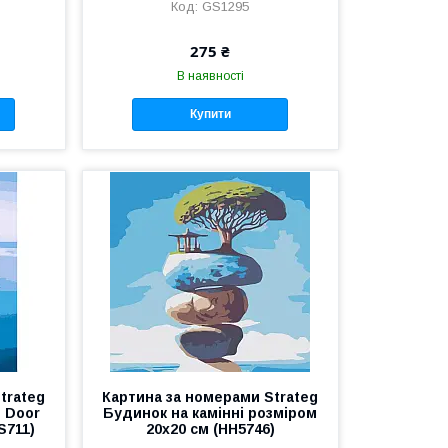
GS1295
275 ₴
В наявності
Купити
trateg
Картина за номерами Strateg
 Door
Будинок на камінні розміром
S711)
20х20 см (HH5746)