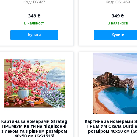
DY427
GS1459
349 ₴
349 ₴
В наявності
В наявності
Купити
Купити
Картина за номерами Strateg
Картина за номерами S
ПРЕМІУМ Квіти на підвіконні
ПРЕМІУМ Скала Durdle
з лаком та з рівнем розміром
розміром 40х50 см (G
40х50 см (GS1515)