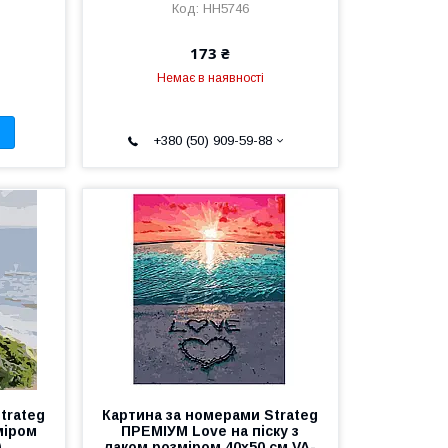
HH5746
173 ₴
Немає в наявності
+380 (50) 909-59-88
trateg
Картина за номерами Strateg
міром
ПРЕМІУМ Love на піску з
)
лаком розміром 40х50 см VA-