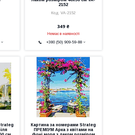
2152
VA-2152
349 ₴
Немає в наявності
+380 (50) 909-59-88
trateg
Картина за номерами Strateg
іля
ПРЕМІУМ Арка з квітами на
50 см
фоні моря з лаком розміром