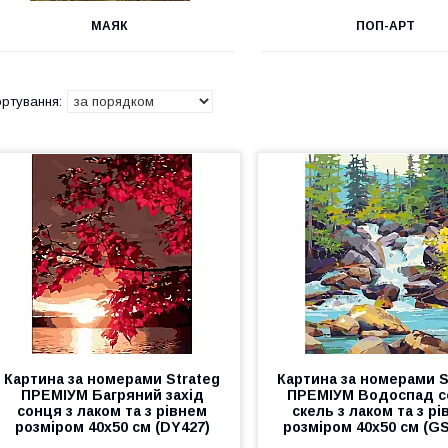
МАЯК
ПОП-АРТ
Картина за номерами Strateg
Картина за номерами S
ПРЕМІУМ Багряний захід
ПРЕМІУМ Водоспад 
сонця з лаком та з рівнем
скель з лаком та з р
розміром 40х50 см (DY427)
розміром 40х50 см (G