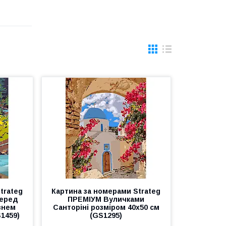
trateg
Картина за номерами Strateg
серед
ПРЕМІУМ Вуличками
івнем
Санторіні розміром 40х50 см
S1459)
(GS1295)