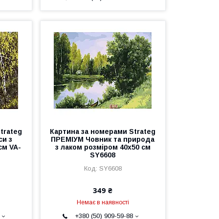
trateg
Картина за номерами Strateg
си з
ПРЕМІУМ Човник та природа
см VA-
з лаком розміром 40х50 см
SY6608
SY6608
349 ₴
Немає в наявності
+380 (50) 909-59-88