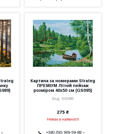
trateg
Картина за номерами Strateg
анку
ПРЕМІУМ Літній пейзаж
S989)
розміром 40х50 см (GS095)
GS095
275 ₴
Немає в наявності
+380 (50) 909-59-88