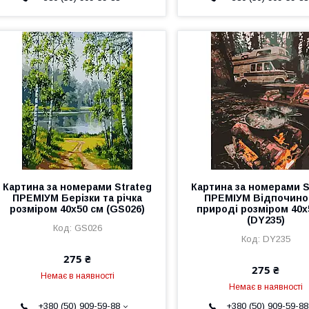
Картина за номерами Strateg
Картина за номерами S
ПРЕМІУМ Берізки та річка
ПРЕМІУМ Відпочино
розміром 40х50 см (GS026)
природі розміром 40х
(DY235)
GS026
DY235
275 ₴
275 ₴
Немає в наявності
Немає в наявності
+380 (50) 909-59-88
+380 (50) 909-59-88