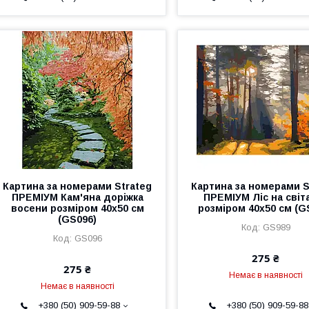
Картина за номерами Strateg
Картина за номерами S
ПРЕМІУМ Кам'яна доріжка
ПРЕМІУМ Ліс на світ
восени розміром 40х50 см
розміром 40х50 см (G
(GS096)
GS989
GS096
275 ₴
275 ₴
Немає в наявності
Немає в наявності
+380 (50) 909-59-88
+380 (50) 909-59-88