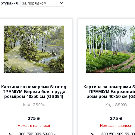
Картина за номерами Strateg
Картина за номерами S
ПРЕМІУМ Берези біля пруда
ПРЕМІУМ Березовий
розміром 40х50 см (GS094)
розміром 40х50 см (G
GS094
GS093
275 ₴
275 ₴
Немає в наявності
Немає в наявності
+380 (50) 909-59-88
+380 (50) 909-59-88