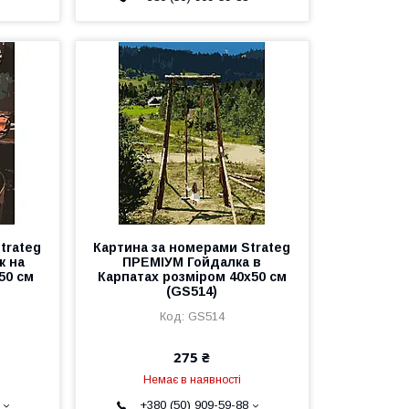
trateg
Картина за номерами Strateg
к на
ПРЕМІУМ Гойдалка в
50 см
Карпатах розміром 40х50 см
(GS514)
GS514
275 ₴
Немає в наявності
+380 (50) 909-59-88