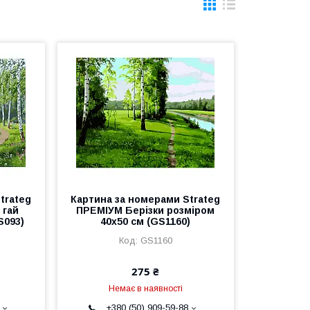
trateg
Картина за номерами Strateg
 гай
ПРЕМІУМ Берізки розміром
S093)
40х50 см (GS1160)
GS1160
275 ₴
Немає в наявності
+380 (50) 909-59-88