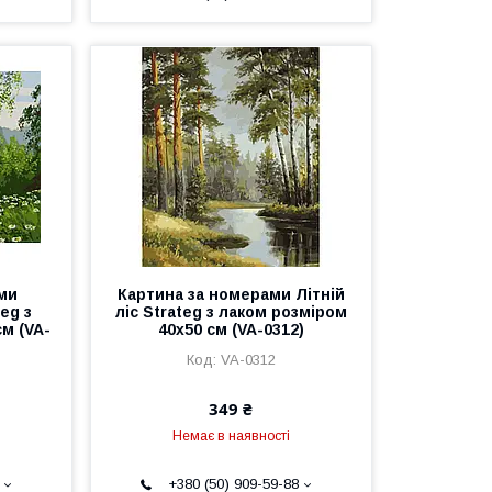
ми
Картина за номерами Літній
eg з
ліс Strateg з лаком розміром
м (VA-
40х50 см (VA-0312)
VA-0312
349 ₴
Немає в наявності
+380 (50) 909-59-88