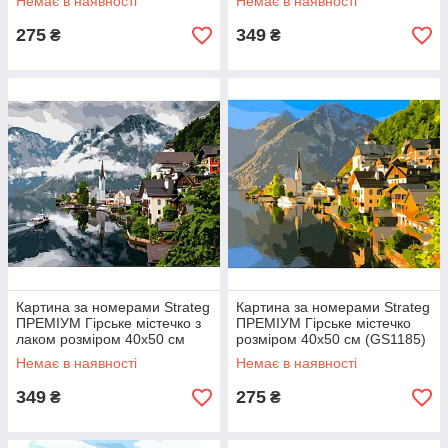
Немає в наявності
Немає в наявності
275
349
₴
₴
Картина за номерами Strateg
Картина за номерами Strateg
ПРЕМІУМ Гірське містечко з
ПРЕМІУМ Гірське містечко
лаком розміром 40х50 см
розміром 40х50 см (GS1185)
(VA-2270)
Немає в наявності
Немає в наявності
349
275
₴
₴