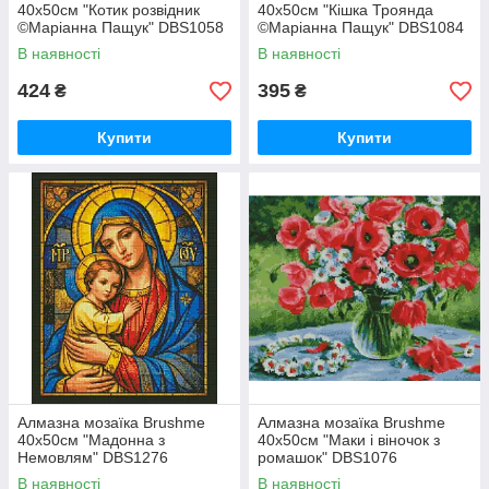
40x50см "Котик розвідник
40x50см "Кішка Троянда
©Маріанна Пащук" DBS1058
©Маріанна Пащук" DBS1084
В наявності
В наявності
424
395
₴
₴
Купити
Купити
Алмазна мозаїка Brushme
Алмазна мозаїка Brushme
40x50см "Мадонна з
40x50см "Маки і віночок з
Немовлям" DBS1276
ромашок" DBS1076
В наявності
В наявності