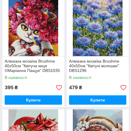
Алмазна мозаїка Brushme
Алмазна мозаїка Brushme
40x50см "Квітуча киця
40x50см "Квітучі волошки"
©Маріанна Пащук" DBS1035
DBS1296
В наявності
В наявності
395
479
₴
₴
Купити
Купити