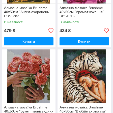
Алмазна мозаїка Brushme
Алмазна мозаїка Brushme
40x50см "Ангел-охоронець"
40x50см "Аромат кохання"
DBS1282
DBS1016
В наявності
В наявності
479
424
₴
₴
Купити
Купити
Алмазна мозаїка Brushme
Алмазна мозаїка Brushme
40x50см "Букет півонієвидних
40x50см "В обіймах хижака"