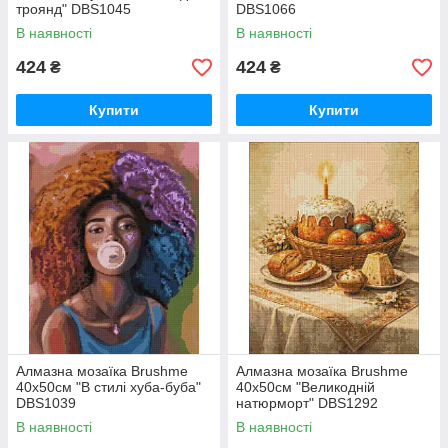
троянд" DBS1045
DBS1066
В наявності
В наявності
424
424
₴
₴
Купити
Купити
Алмазна мозаїка Brushme
Алмазна мозаїка Brushme
40x50см "В стилі хуба-буба"
40x50см "Великодній
DBS1039
натюрморт" DBS1292
В наявності
В наявності