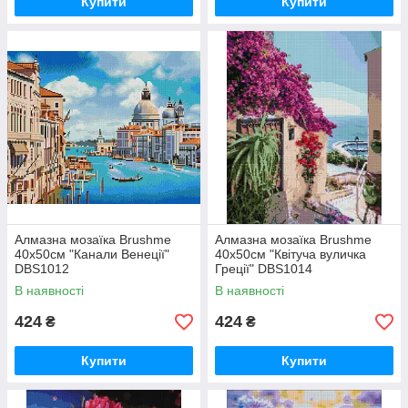
Купити
Купити
Алмазна мозаїка Brushme
Алмазна мозаїка Brushme
40x50см "Канали Венеції"
40x50см "Квітуча вуличка
DBS1012
Греції" DBS1014
В наявності
В наявності
424
424
₴
₴
Купити
Купити