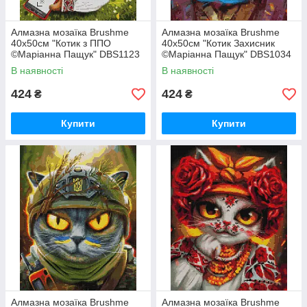
Алмазна мозаїка Brushme
Алмазна мозаїка Brushme
40x50см "Котик з ППО
40x50см "Котик Захисник
©Маріанна Пащук" DBS1123
©Маріанна Пащук" DBS1034
В наявності
В наявності
424
424
₴
₴
Купити
Купити
Алмазна мозаїка Brushme
Алмазна мозаїка Brushme