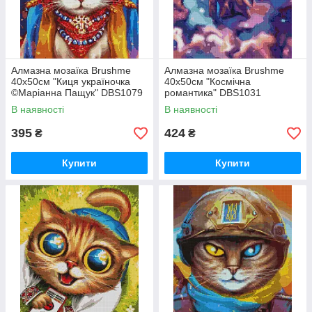
Алмазна мозаїка Brushme
Алмазна мозаїка Brushme
40x50см "Киця україночка
40x50см "Космічна
©Маріанна Пащук" DBS1079
романтика" DBS1031
В наявності
В наявності
395
424
₴
₴
Купити
Купити