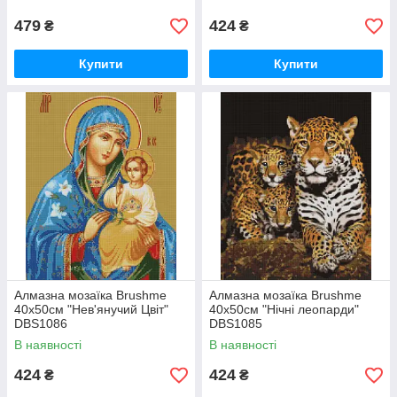
479
424
₴
₴
Купити
Купити
Алмазна мозаїка Brushme
Алмазна мозаїка Brushme
40x50см "Нев'янучий Цвіт"
40x50см "Нічні леопарди"
DBS1086
DBS1085
В наявності
В наявності
424
424
₴
₴