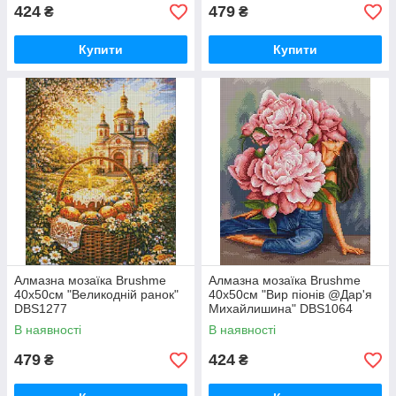
424
479
₴
₴
Купити
Купити
Алмазна мозаїка Brushme
Алмазна мозаїка Brushme
40x50см "Великодній ранок"
40x50см "Вир піонів @Дар'я
DBS1277
Михайлишина" DBS1064
В наявності
В наявності
479
424
₴
₴