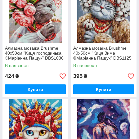
Алмазна мозаїка Brushme
Алмазна мозаїка Brushme
40x50см "Киця господинька
40x50см "Киця Зима
©Маріанна Пащук" DBS1036
©Маріанна Пащук" DBS1125
В наявності
В наявності
424
395
₴
₴
Купити
Купити