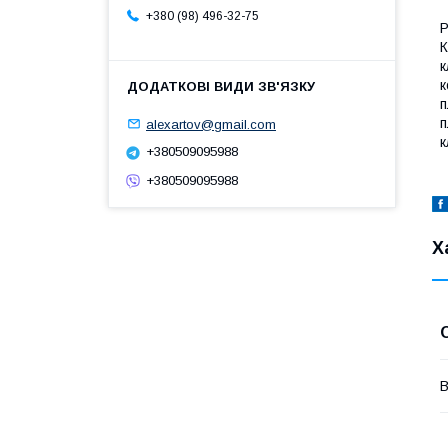
+380 (98) 496-32-75
Р
К
к
к
п
п
alexartov@gmail.com
к
+380509095988
+380509095988
Х
В