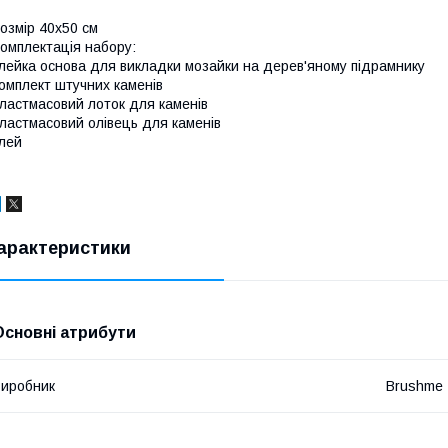
озмір 40x50 см
омплектація набору:
лейка основа для викладки мозайки на дерев'яному підрамнику
омплект штучних каменів
ластмасовий лоток для каменів
ластмасовий олівець для каменів
лей
арактеристики
Основні атрибути
иробник
Brushme