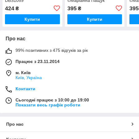
DBS1059
©Маріанна Пащук"
©Ма
DBS1079
DBS
424
395
395
₴
₴
Купити
Купити
Про нас
99% позитивних з 475 відгуків за рік
Працює з 23.11.2014
м. Київ
Київ, Україна
Контакти
Сьогодні працює з 10:00 до 19:00
Показати весь графік роботи
Про нас