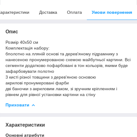
арактеристики
Доставка
Оплата
Умови повернення
Опис
Розмір 40x50 см
Комплектація набору:
бполотно на лляній основі та дерев'яному підрамнику з
нанесеною пронумерованою схемою майбутньої картини. Всі
сегменти додатково пофарбовані в тон кольорів, якими буде
зафарбовувати полотно
3 кисті різної товщини з дерев'яною основою
акрилові пронумеровані фарби
дві баночки з акриловим лаком, зі зручним кріпленням і
рівнем для рівної установки картини на стіну
Приховати
Характеристики
Основні атрибути