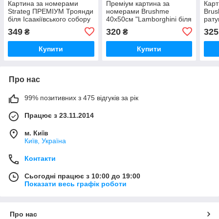
Картина за номерами
Преміум картина за
Карт
Strateg ПРЕМІУМ Троянди
номерами Brushme
Brus
біля Ісаакіївського собору
40x50см "Lamborghini біля
рату
з лаком розміром 40х50
замку" PBS28723
BS5
349
320
325
₴
₴
см (GS1241)
Купити
Купити
Про нас
99% позитивних з 475 відгуків за рік
Працює з 23.11.2014
м. Київ
Київ, Україна
Контакти
Сьогодні працює з 10:00 до 19:00
Показати весь графік роботи
Про нас