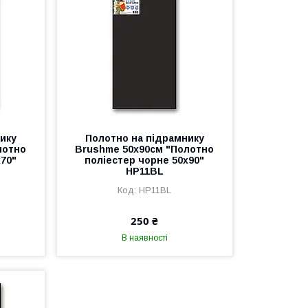
ику
Полотно на підрамнику
лотно
Brushme 50x90см "Полотно
х70"
поліестер чорне 50х90"
HP11BL
HP11BL
250 ₴
В наявності