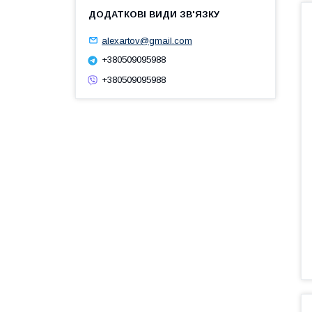
alexartov@gmail.com
+380509095988
+380509095988