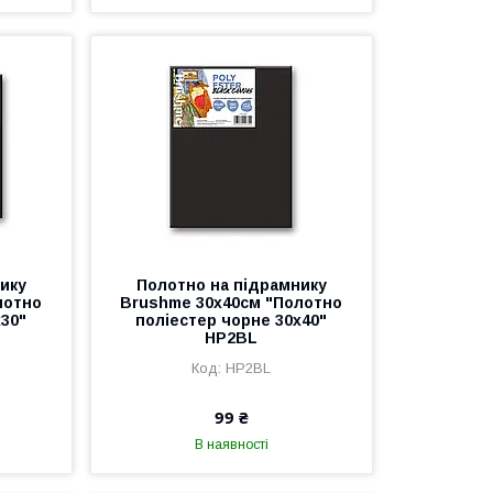
ику
Полотно на підрамнику
лотно
Brushme 30x40см "Полотно
х30"
поліестер чорне 30x40"
HP2BL
HP2BL
99 ₴
В наявності