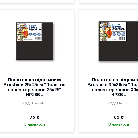
Полотно на підрамнику
Полотно на підрамн
Brushme 25x25см "Полотно
Brushme 30x30см "По
поліестер чорне 25х25"
поліестер чорне 30
HP28BL
HP3BL
HP28BL
HP3BL
75 ₴
85 ₴
В наявності
В наявності