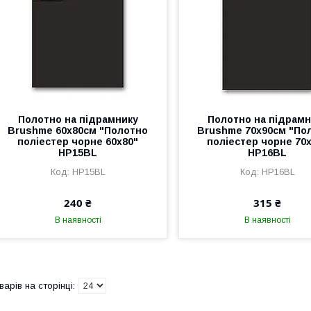
Полотно на підрамнику
Полотно на підрамн
Brushme 60x80см "Полотно
Brushme 70x90см "По
поліестер чорне 60х80"
поліестер чорне 70
HP15BL
HP16BL
HP15BL
HP16BL
240 ₴
315 ₴
В наявності
В наявності