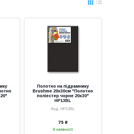
ику
Полотно на підрамнику
лотно
Brushme 20x30см "Полотно
х20"
поліестер чорне 20х30"
HP13BL
HP13BL
75 ₴
В наявності