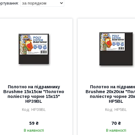
Полотно на підрамнику
Полотно на підрамн
Brushme 15x15см "Полотно
Brushme 20x20см "По
поліестер чорне 15х15"
поліестер чорне 20
HP39BL
HP5BL
HP39BL
HP5BL
59 ₴
70 ₴
В наявності
В наявності