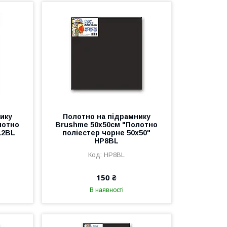
ику
Полотно на підрамнику
лотно
Brushme 50x50см "Полотно
12BL
поліестер чорне 50х50"
HP8BL
HP8BL
150 ₴
В наявності