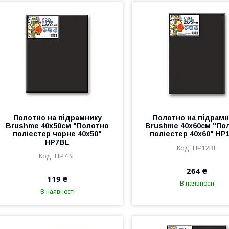
Полотно на підрамнику
Полотно на підрамн
Brushme 40x50см "Полотно
Brushme 40x60см "По
поліестер чорне 40х50"
поліестер 40х60" HP
HP7BL
HP12BL
HP7BL
264 ₴
119 ₴
В наявності
В наявності