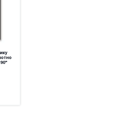
ику
лотно
х90"