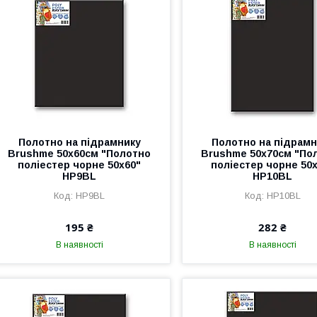
Полотно на підрамнику
Полотно на підрамн
Brushme 50x60см "Полотно
Brushme 50x70см "По
поліестер чорне 50х60"
поліестер чорне 50
HP9BL
HP10BL
HP9BL
HP10BL
195 ₴
282 ₴
В наявності
В наявності