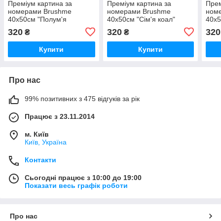
Преміум картина за
Преміум картина за
Прем
номерами Brushme
номерами Brushme
ном
40x50см "Полум'я
40x50см "Сім'я коал"
40x5
кохання" PBS53889
PBS52451
госп
320
320
320
₴
₴
Купити
Купити
Про нас
99% позитивних з 475 відгуків за рік
Працює з 23.11.2014
м. Київ
Київ, Україна
Контакти
Сьогодні працює з 10:00 до 19:00
Показати весь графік роботи
Про нас