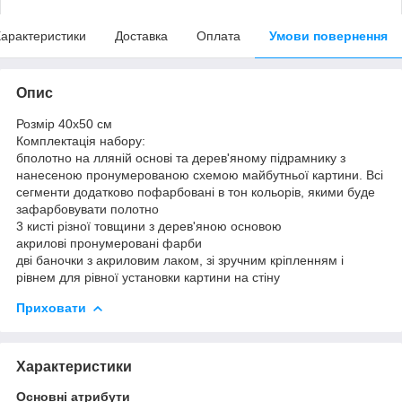
арактеристики
Доставка
Оплата
Умови повернення
Опис
Розмір 40x50 см
Комплектація набору:
бполотно на лляній основі та дерев'яному підрамнику з
нанесеною пронумерованою схемою майбутньої картини. Всі
сегменти додатково пофарбовані в тон кольорів, якими буде
зафарбовувати полотно
3 кисті різної товщини з дерев'яною основою
акрилові пронумеровані фарби
дві баночки з акриловим лаком, зі зручним кріпленням і
рівнем для рівної установки картини на стіну
Приховати
Характеристики
Основні атрибути