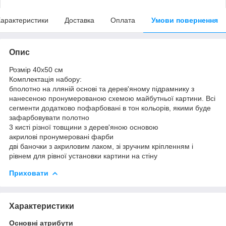
арактеристики
Доставка
Оплата
Умови повернення
Опис
Розмір 40x50 см
Комплектація набору:
бполотно на лляній основі та дерев'яному підрамнику з
нанесеною пронумерованою схемою майбутньої картини. Всі
сегменти додатково пофарбовані в тон кольорів, якими буде
зафарбовувати полотно
3 кисті різної товщини з дерев'яною основою
акрилові пронумеровані фарби
дві баночки з акриловим лаком, зі зручним кріпленням і
рівнем для рівної установки картини на стіну
Приховати
Характеристики
Основні атрибути