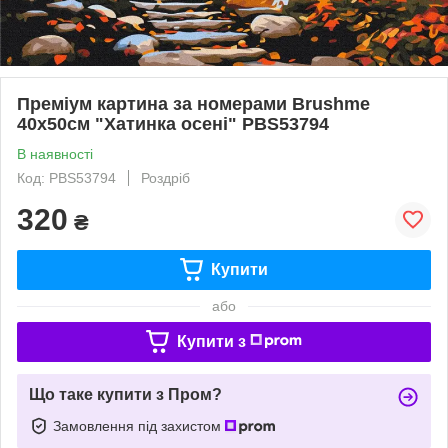
Преміум картина за номерами Brushme
40x50см "Хатинка осені" PBS53794
В наявності
Код: PBS53794
Роздріб
320
₴
Купити
або
Купити з
Що таке купити з Пром?
Замовлення під захистом