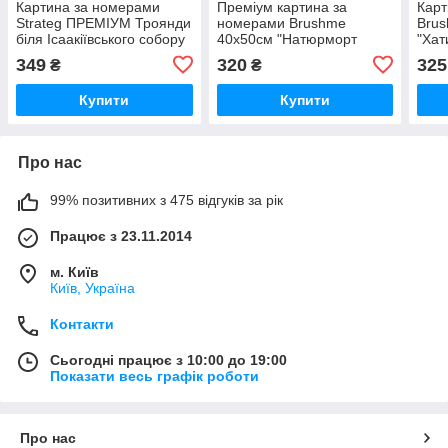
Картина за номерами
Преміум картина за
Карт
Strateg ПРЕМІУМ Троянди
номерами Brushme
Bru
біля Ісаакіївського собору
40x50см "Натюрморт
"Хат
з лаком розміром 40х50
осені" PBS52222
349
320
325
₴
₴
см (GS1241)
Купити
Купити
Про нас
99% позитивних з 475 відгуків за рік
Працює з 23.11.2014
м. Київ
Київ, Україна
Контакти
Сьогодні працює з 10:00 до 19:00
Показати весь графік роботи
Про нас