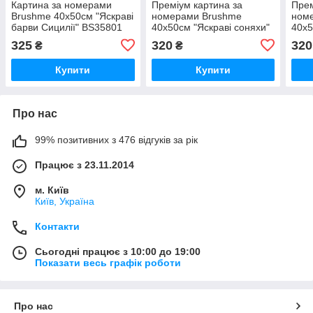
Картина за номерами
Преміум картина за
Прем
Brushme 40x50см "Яскраві
номерами Brushme
ном
барви Сицилії" BS35801
40x50см "Яскраві соняхи"
40x5
PBS52732
PBS
325
320
320
₴
₴
Купити
Купити
Про нас
99% позитивних з 476 відгуків за рік
Працює з 23.11.2014
м. Київ
Київ, Україна
Контакти
Сьогодні працює з 10:00 до 19:00
Показати весь графік роботи
Про нас