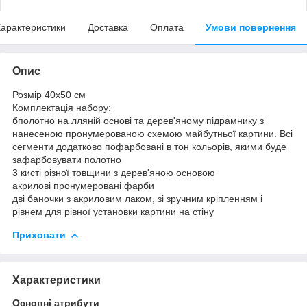
арактеристики
Доставка
Оплата
Умови повернення
Опис
Розмір 40x50 см
Комплектація набору:
бполотно на лляній основі та дерев'яному підрамнику з
нанесеною пронумерованою схемою майбутньої картини. Всі
сегменти додатково пофарбовані в тон кольорів, якими буде
зафарбовувати полотно
3 кисті різної товщини з дерев'яною основою
акрилові пронумеровані фарби
дві баночки з акриловим лаком, зі зручним кріпленням і
рівнем для рівної установки картини на стіну
Приховати
Характеристики
Основні атрибути