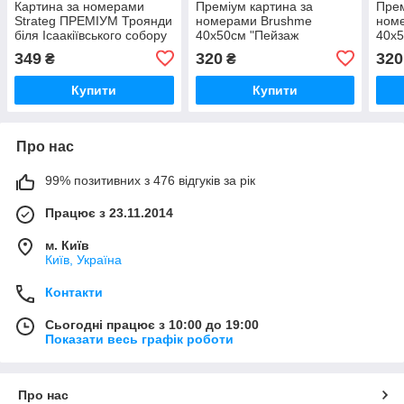
Картина за номерами
Преміум картина за
Прем
Strateg ПРЕМІУМ Троянди
номерами Brushme
ном
біля Ісаакіївського собору
40x50см "Пейзаж
40x5
з лаком розміром 40х50
Санторіні" PBS51589
Сант
349
320
320
₴
₴
см (GS1241)
Купити
Купити
Про нас
99% позитивних з 476 відгуків за рік
Працює з 23.11.2014
м. Київ
Київ, Україна
Контакти
Сьогодні працює з 10:00 до 19:00
Показати весь графік роботи
Про нас