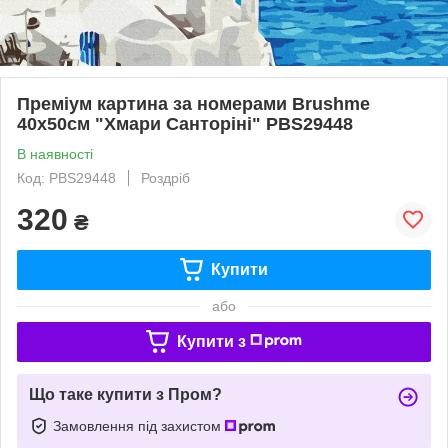
Преміум картина за номерами Brushme
40x50см "Хмари Санторіні" PBS29448
В наявності
Код: PBS29448
Роздріб
320
₴
Купити
або
Купити з
Що таке купити з Пром?
Замовлення під захистом