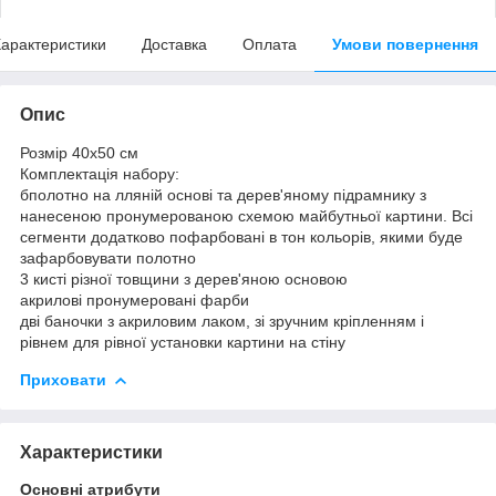
арактеристики
Доставка
Оплата
Умови повернення
Опис
Розмір 40x50 см
Комплектація набору:
бполотно на лляній основі та дерев'яному підрамнику з
нанесеною пронумерованою схемою майбутньої картини. Всі
сегменти додатково пофарбовані в тон кольорів, якими буде
зафарбовувати полотно
3 кисті різної товщини з дерев'яною основою
акрилові пронумеровані фарби
дві баночки з акриловим лаком, зі зручним кріпленням і
рівнем для рівної установки картини на стіну
Приховати
Характеристики
Основні атрибути