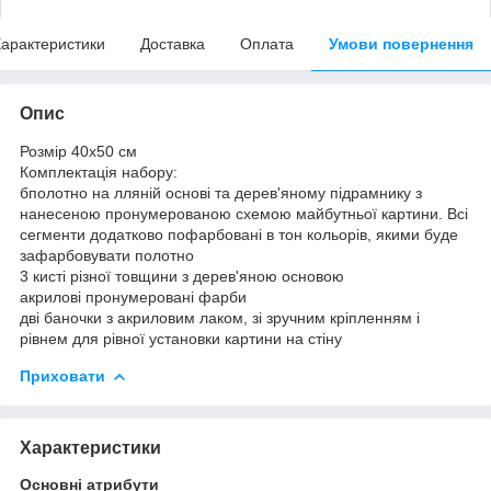
арактеристики
Доставка
Оплата
Умови повернення
Опис
Розмір 40x50 см
Комплектація набору:
бполотно на лляній основі та дерев'яному підрамнику з
нанесеною пронумерованою схемою майбутньої картини. Всі
сегменти додатково пофарбовані в тон кольорів, якими буде
зафарбовувати полотно
3 кисті різної товщини з дерев'яною основою
акрилові пронумеровані фарби
дві баночки з акриловим лаком, зі зручним кріпленням і
рівнем для рівної установки картини на стіну
Приховати
Характеристики
Основні атрибути