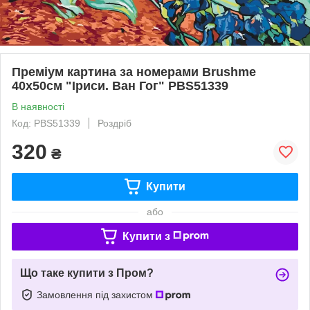
Преміум картина за номерами Brushme
40x50см "Іриси. Ван Гог" PBS51339
В наявності
Код: PBS51339
Роздріб
320
₴
Купити
або
Купити з
Що таке купити з Пром?
Замовлення під захистом