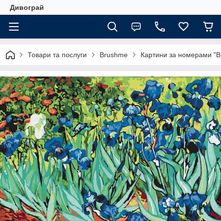
Дивограй
Товари та послуги
Brushme
Картини за номерами "