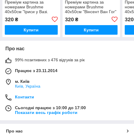
Преміум картина за
Преміум картина за
Прем
номерами Brushme
номерами Brushme
ном
40x50см "Іриси у Вазі.
40x50см "Вінсент Ван Гог"
40x5
Вінсент Ван Гог"
PBS7951
"Три
320
320
320
₴
₴
PBS52876
PBS
Купити
Купити
Про нас
99% позитивних з 476 відгуків за рік
Працює з 23.11.2014
м. Київ
Київ, Україна
Контакти
Сьогодні працює з 10:00 до 17:00
Показати весь графік роботи
Про нас