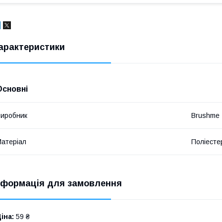
арактеристики
Основні
иробник
Brushme
атеріал
Поліесте
нформація для замовлення
іна:
59 ₴