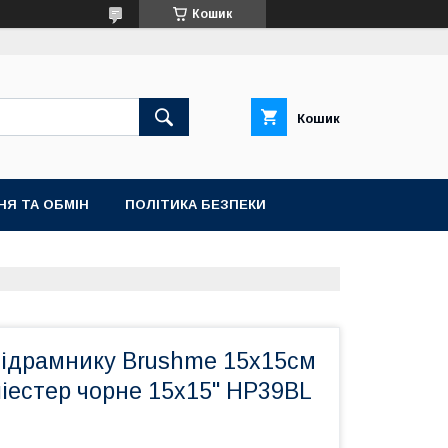
Кошик
Кошик
НЯ ТА ОБМІН
ПОЛІТИКА БЕЗПЕКИ
підрамнику Brushme 15x15см
іестер чорне 15х15" HP39BL