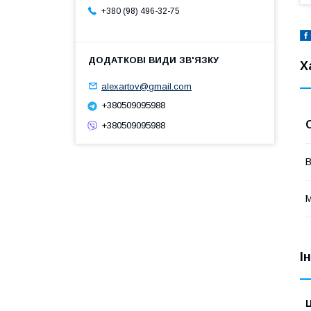
+380 (98) 496-32-75
Х
alexartov@gmail.com
+380509095988
+380509095988
В
М
І
Ц