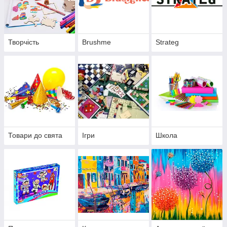
Творчість
Brushme
Strateg
Товари до свята
Ігри
Школа