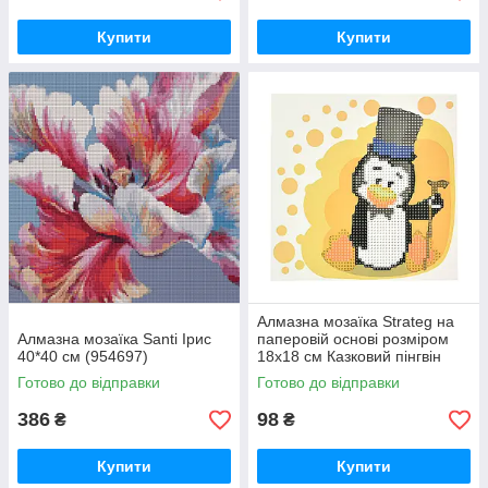
Купити
Купити
Алмазна мозаїка Strateg на
Алмазна мозаїка Santi Ірис
паперовій основі розміром
40*40 см (954697)
18х18 см Казковий пінгвін
(JUB14407)
Готово до відправки
Готово до відправки
386
98
₴
₴
Купити
Купити