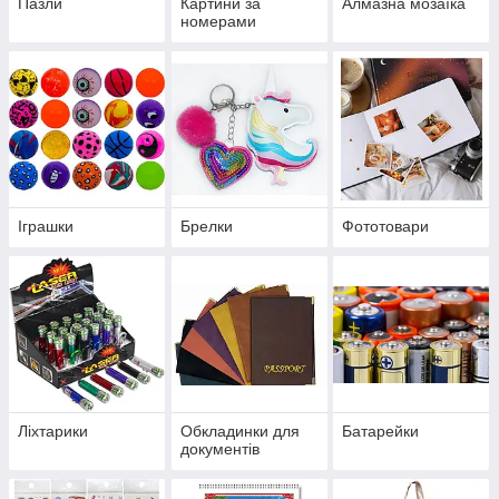
Пазли
Картини за
Алмазна мозаїка
номерами
Іграшки
Брелки
Фототовари
Ліхтарики
Обкладинки для
Батарейки
документів