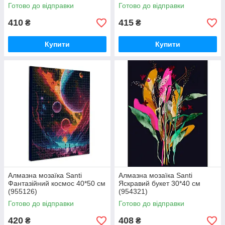
Готово до відправки
Готово до відправки
410
415
₴
₴
Купити
Купити
Алмазна мозаїка Santi
Алмазна мозаїка Santi
Фантазійний космос 40*50 см
Яскравий букет 30*40 см
(955126)
(954321)
Готово до відправки
Готово до відправки
420
408
₴
₴