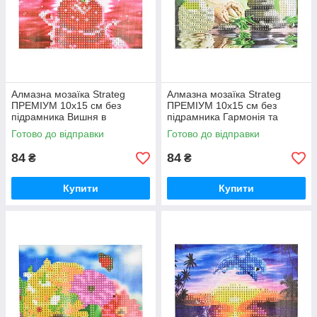
Алмазна мозаїка Strateg
Алмазна мозаїка Strateg
ПРЕМІУМ 10х15 см без
ПРЕМІУМ 10х15 см без
підрамника Вишня в
підрамника Гармонія та
водяному відображенні
спокій (YAB28548)
Готово до відправки
Готово до відправки
(YAB20791)
84
84
₴
₴
Купити
Купити