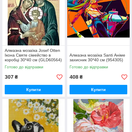
Алмазна мозаїка Josef Otten
Ікона Святе сімейство в
Алмазна мозаїка Santi Аніме
коробці 30*40 см (GLD60564)
захисник 30*40 см (954305)
Готово до відправки
Готово до відправки
307
408
₴
₴
Купити
Купити