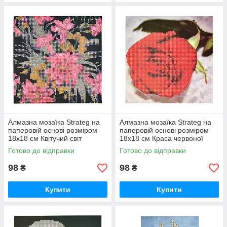
Алмазна мозаїка Strateg на
Алмазна мозаїка Strateg на
паперовій основі розміром
паперовій основі розміром
18х18 см Квітучий світ
18х18 см Краса червоної
екзотичної краси (JUB14393)
троянди (JUB20601)
Готово до відправки
Готово до відправки
98
98
₴
₴
Купити
Купити