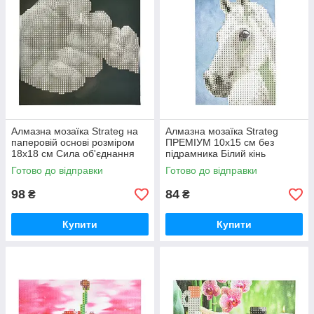
Алмазна мозаїка Strateg на
Алмазна мозаїка Strateg
паперовій основі розміром
ПРЕМІУМ 10х15 см без
18х18 см Сила об'єднання
підрамника Білий кінь
(JUB14404)
(YAB14431)
Готово до відправки
Готово до відправки
98
84
₴
₴
Купити
Купити