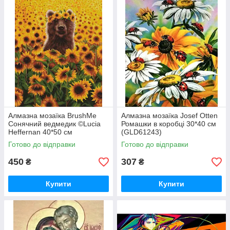
Алмазна мозаїка BrushMe
Алмазна мозаїка Josef Otten
Сонячний ведмедик ©Lucia
Ромашки в коробці 30*40 см
Heffernan 40*50 см
(GLD61243)
(DBS1200)
Готово до відправки
Готово до відправки
450
307
₴
₴
Купити
Купити