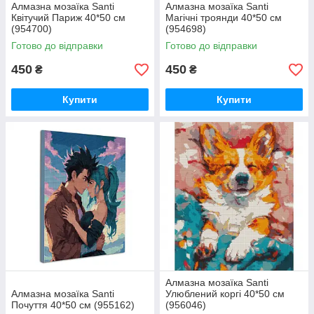
Алмазна мозаїка Santi
Алмазна мозаїка Santi
Квітучий Париж 40*50 см
Магічні троянди 40*50 см
(954700)
(954698)
Готово до відправки
Готово до відправки
450
450
₴
₴
Купити
Купити
Алмазна мозаїка Santi
Алмазна мозаїка Santi
Улюблений коргі 40*50 см
Почуття 40*50 см (955162)
(956046)