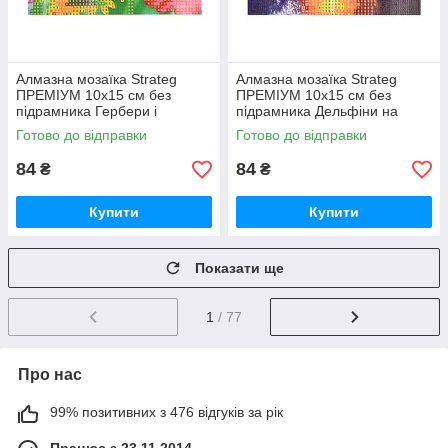
Алмазна мозаїка Strateg
Алмазна мозаїка Strateg
ПРЕМІУМ 10х15 см без
ПРЕМІУМ 10х15 см без
підрамника Гербери і
підрамника Дельфіни на
метелики (YAB14425)
заході сонця (YAB29566)
Готово до відправки
Готово до відправки
84
84
₴
₴
Купити
Купити
Показати ще
1
/ 77
Про нас
99% позитивних з 476 відгуків за рік