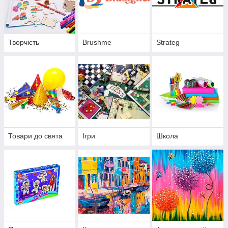
Творчість
Brushme
Strateg
Товари до свята
Ігри
Школа