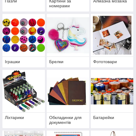
Пазли
Картини за
Алмазна мозаїка
номерами
Іграшки
Брелки
Фототовари
Ліхтарики
Обкладинки для
Батарейки
документів