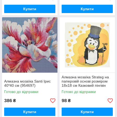
Купити
Купити
Алмазна мозаїка Strateg на
Алмазна мозаїка Santi Ірис
паперовій основі розміром
40*40 см (954697)
18х18 см Казковий пінгвін
(JUB14407)
Готово до відправки
Готово до відправки
386
98
₴
₴
Купити
Купити