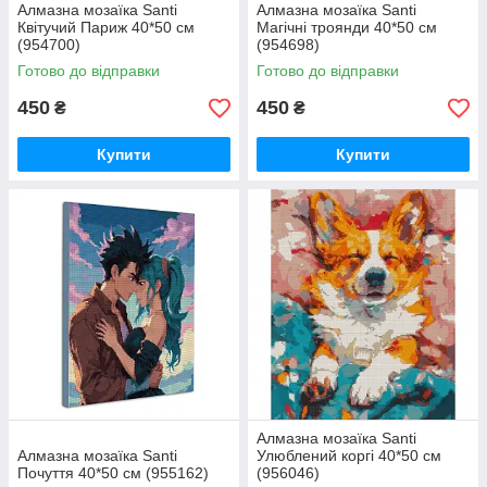
Алмазна мозаїка Santi
Алмазна мозаїка Santi
Квітучий Париж 40*50 см
Магічні троянди 40*50 см
(954700)
(954698)
Готово до відправки
Готово до відправки
450
450
₴
₴
Купити
Купити
Алмазна мозаїка Santi
Алмазна мозаїка Santi
Улюблений коргі 40*50 см
Почуття 40*50 см (955162)
(956046)