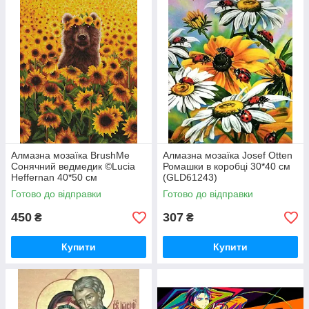
Алмазна мозаїка BrushMe
Алмазна мозаїка Josef Otten
Сонячний ведмедик ©Lucia
Ромашки в коробці 30*40 см
Heffernan 40*50 см
(GLD61243)
(DBS1200)
Готово до відправки
Готово до відправки
450
307
₴
₴
Купити
Купити