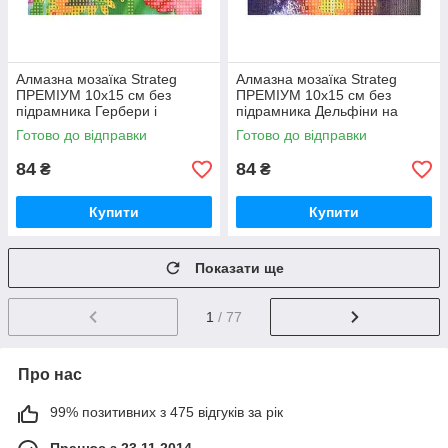
Алмазна мозаїка Strateg
Алмазна мозаїка Strateg
ПРЕМІУМ 10х15 см без
ПРЕМІУМ 10х15 см без
підрамника Гербери і
підрамника Дельфіни на
метелики (YAB14425)
заході сонця (YAB29566)
Готово до відправки
Готово до відправки
84
84
₴
₴
Купити
Купити
Показати ще
1
/ 77
Про нас
99% позитивних з 475 відгуків за рік