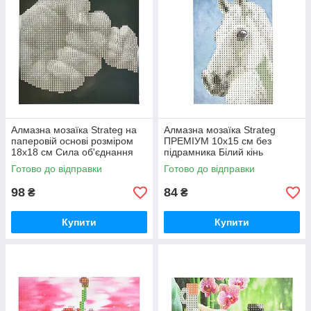
Алмазна мозаїка Strateg на
Алмазна мозаїка Strateg
паперовій основі розміром
ПРЕМІУМ 10х15 см без
18х18 см Сила об'єднання
підрамника Білий кінь
(JUB14404)
(YAB14431)
Готово до відправки
Готово до відправки
98
84
₴
₴
Купити
Купити