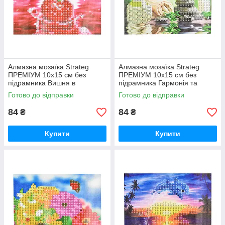
Алмазна мозаїка Strateg
Алмазна мозаїка Strateg
ПРЕМІУМ 10х15 см без
ПРЕМІУМ 10х15 см без
підрамника Вишня в
підрамника Гармонія та
водяному відображенні
спокій (YAB28548)
Готово до відправки
Готово до відправки
(YAB20791)
84
84
₴
₴
Купити
Купити