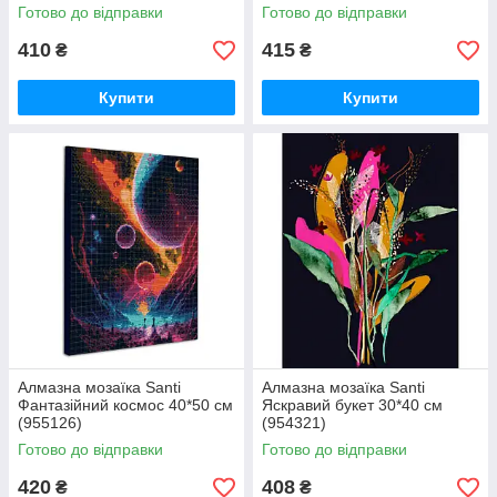
Готово до відправки
Готово до відправки
410
415
₴
₴
Купити
Купити
Алмазна мозаїка Santi
Алмазна мозаїка Santi
Фантазійний космос 40*50 см
Яскравий букет 30*40 см
(955126)
(954321)
Готово до відправки
Готово до відправки
420
408
₴
₴