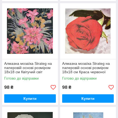
Алмазна мозаїка Strateg на
Алмазна мозаїка Strateg на
паперовій основі розміром
паперовій основі розміром
18х18 см Квітучий світ
18х18 см Краса червоної
екзотичної краси (JUB14393)
троянди (JUB20601)
Готово до відправки
Готово до відправки
98
98
₴
₴
Купити
Купити