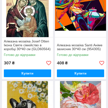
Алмазна мозаїка Josef Otten
Ікона Святе сімейство в
Алмазна мозаїка Santi Аніме
коробці 30*40 см (GLD60564)
захисник 30*40 см (954305)
Готово до відправки
Готово до відправки
307
408
₴
₴
Купити
Купити