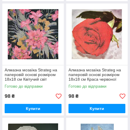
Алмазна мозаїка Strateg на
Алмазна мозаїка Strateg на
паперовій основі розміром
паперовій основі розміром
18х18 см Квітучий світ
18х18 см Краса червоної
екзотичної краси (JUB14393)
троянди (JUB20601)
Готово до відправки
Готово до відправки
98
98
₴
₴
Купити
Купити