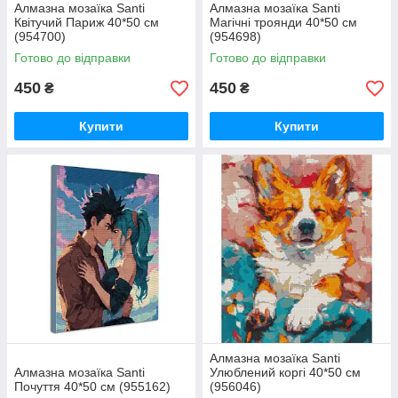
Алмазна мозаїка Santi
Алмазна мозаїка Santi
Квітучий Париж 40*50 см
Магічні троянди 40*50 см
(954700)
(954698)
Готово до відправки
Готово до відправки
450
450
₴
₴
Купити
Купити
Алмазна мозаїка Santi
Алмазна мозаїка Santi
Улюблений коргі 40*50 см
Почуття 40*50 см (955162)
(956046)