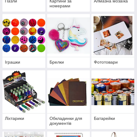
Пазли
Картини за
Алмазна мозаїка
номерами
Іграшки
Брелки
Фототовари
Ліхтарики
Обкладинки для
Батарейки
документів