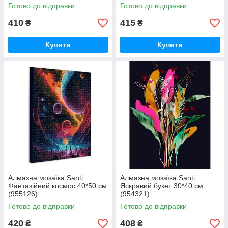
Готово до відправки
Готово до відправки
410
415
₴
₴
Купити
Купити
Алмазна мозаїка Santi
Алмазна мозаїка Santi
Фантазійний космос 40*50 см
Яскравий букет 30*40 см
(955126)
(954321)
Готово до відправки
Готово до відправки
420
408
₴
₴