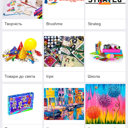
Творчість
Brushme
Strateg
Товари до свята
Ігри
Школа