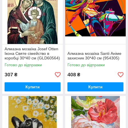
Алмазна мозаїка Josef Otten
Ікона Святе сімейство в
Алмазна мозаїка Santi Аніме
коробці 30*40 см (GLD60564)
захисник 30*40 см (954305)
Готово до відправки
Готово до відправки
307
408
₴
₴
Купити
Купити