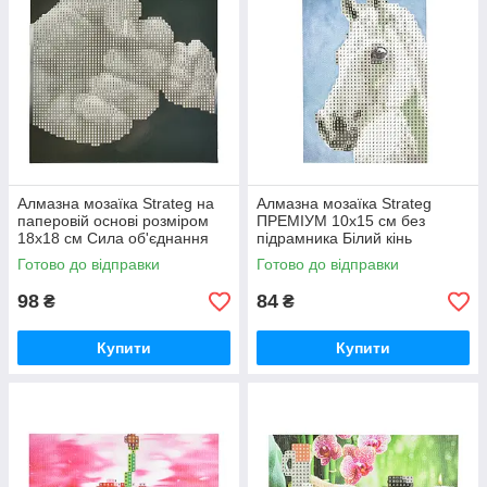
Алмазна мозаїка Strateg на
Алмазна мозаїка Strateg
паперовій основі розміром
ПРЕМІУМ 10х15 см без
18х18 см Сила об'єднання
підрамника Білий кінь
(JUB14404)
(YAB14431)
Готово до відправки
Готово до відправки
98
84
₴
₴
Купити
Купити