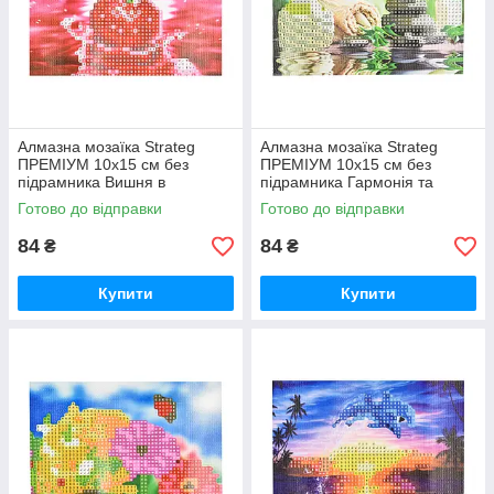
Алмазна мозаїка Strateg
Алмазна мозаїка Strateg
ПРЕМІУМ 10х15 см без
ПРЕМІУМ 10х15 см без
підрамника Вишня в
підрамника Гармонія та
водяному відображенні
спокій (YAB28548)
Готово до відправки
Готово до відправки
(YAB20791)
84
84
₴
₴
Купити
Купити