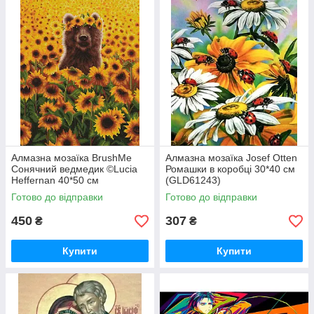
Алмазна мозаїка BrushMe
Алмазна мозаїка Josef Otten
Сонячний ведмедик ©Lucia
Ромашки в коробці 30*40 см
Heffernan 40*50 см
(GLD61243)
(DBS1200)
Готово до відправки
Готово до відправки
450
307
₴
₴
Купити
Купити