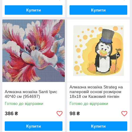
Купити
Купити
Алмазна мозаїка Strateg на
Алмазна мозаїка Santi Ірис
паперовій основі розміром
40*40 см (954697)
18х18 см Казковий пінгвін
(JUB14407)
Готово до відправки
Готово до відправки
386
98
₴
₴
Купити
Купити