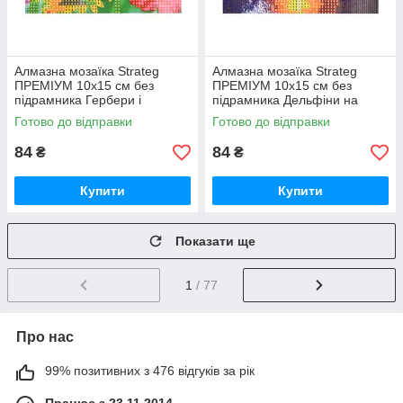
Алмазна мозаїка Strateg
Алмазна мозаїка Strateg
ПРЕМІУМ 10х15 см без
ПРЕМІУМ 10х15 см без
підрамника Гербери і
підрамника Дельфіни на
метелики (YAB14425)
заході сонця (YAB29566)
Готово до відправки
Готово до відправки
84
84
₴
₴
Купити
Купити
Показати ще
1
/ 77
Про нас
99% позитивних з 476 відгуків за рік