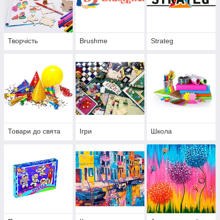
Творчість
Brushme
Strateg
Товари до свята
Ігри
Школа