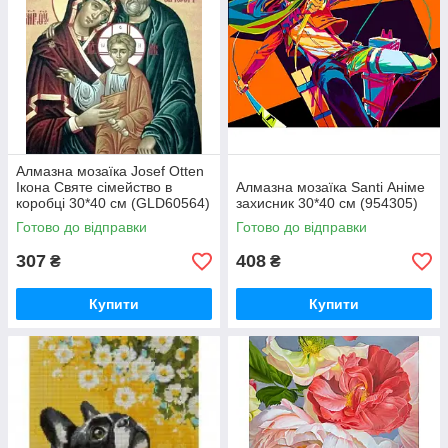
Алмазна мозаїка Josef Otten
Ікона Святе сімейство в
Алмазна мозаїка Santi Аніме
коробці 30*40 см (GLD60564)
захисник 30*40 см (954305)
Готово до відправки
Готово до відправки
307
408
₴
₴
Купити
Купити