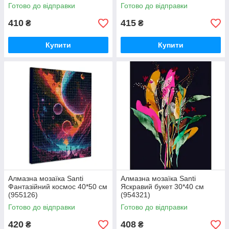
Готово до відправки
Готово до відправки
410
415
₴
₴
Купити
Купити
Алмазна мозаїка Santi
Алмазна мозаїка Santi
Фантазійний космос 40*50 см
Яскравий букет 30*40 см
(955126)
(954321)
Готово до відправки
Готово до відправки
420
408
₴
₴