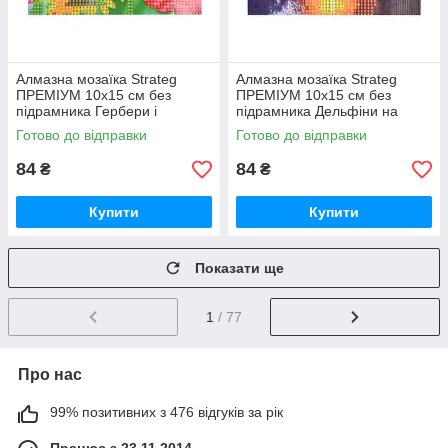
Алмазна мозаїка Strateg
Алмазна мозаїка Strateg
ПРЕМІУМ 10х15 см без
ПРЕМІУМ 10х15 см без
підрамника Гербери і
підрамника Дельфіни на
метелики (YAB14425)
заході сонця (YAB29566)
Готово до відправки
Готово до відправки
84
84
₴
₴
Купити
Купити
Показати ще
1
/ 77
Про нас
99% позитивних з 476 відгуків за рік