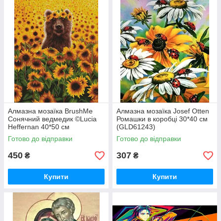
Алмазна мозаїка BrushMe
Алмазна мозаїка Josef Otten
Сонячний ведмедик ©Lucia
Ромашки в коробці 30*40 см
Heffernan 40*50 см
(GLD61243)
(DBS1200)
Готово до відправки
Готово до відправки
450
307
₴
₴
Купити
Купити