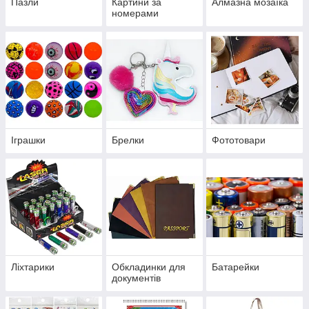
Пазли
Картини за
Алмазна мозаїка
номерами
Іграшки
Брелки
Фототовари
Ліхтарики
Обкладинки для
Батарейки
документів