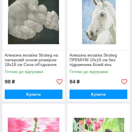
Алмазна мозаїка Strateg на
Алмазна мозаїка Strateg
паперовій основі розміром
ПРЕМІУМ 10х15 см без
18х18 см Сила об'єднання
підрамника Білий кінь
(JUB14404)
(YAB14431)
Готово до відправки
Готово до відправки
98
84
₴
₴
Купити
Купити