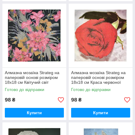
Алмазна мозаїка Strateg на
Алмазна мозаїка Strateg на
паперовій основі розміром
паперовій основі розміром
18х18 см Квітучий світ
18х18 см Краса червоної
екзотичної краси (JUB14393)
троянди (JUB20601)
Готово до відправки
Готово до відправки
98
98
₴
₴
Купити
Купити