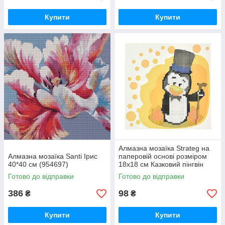
Купити
Купити
Алмазна мозаїка Strateg на
Алмазна мозаїка Santi Ірис
паперовій основі розміром
40*40 см (954697)
18х18 см Казковий пінгвін
(JUB14407)
Готово до відправки
Готово до відправки
386
98
₴
₴
Купити
Купити