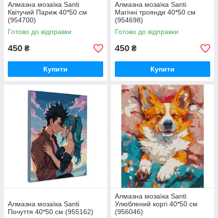
Алмазна мозаїка Santi
Алмазна мозаїка Santi
Квітучий Париж 40*50 см
Магічні троянди 40*50 см
(954700)
(954698)
Готово до відправки
Готово до відправки
450
450
₴
₴
Купити
Купити
Алмазна мозаїка Santi
Алмазна мозаїка Santi
Улюблений коргі 40*50 см
Почуття 40*50 см (955162)
(956046)