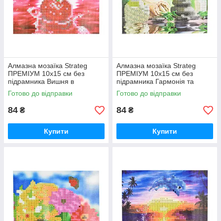
Алмазна мозаїка Strateg
Алмазна мозаїка Strateg
ПРЕМІУМ 10х15 см без
ПРЕМІУМ 10х15 см без
підрамника Вишня в
підрамника Гармонія та
водяному відображенні
спокій (YAB28548)
Готово до відправки
Готово до відправки
(YAB20791)
84
84
₴
₴
Купити
Купити