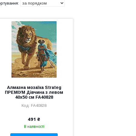
Алмазна мозаїка Strateg
ПРЕМІУМ Дівчина з левом
40х50 см FA40828
FA40828
491 ₴
В наявності