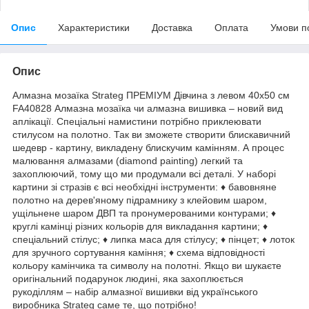
Опис
Характеристики
Доставка
Оплата
Умови п
Опис
Алмазна мозаїка Strateg ПРЕМІУМ Дівчина з левом 40х50 см
FA40828 Алмазна мозаїка чи алмазна вишивка – новий вид
аплікації. Спеціальні намистини потрібно приклеювати
стилусом на полотно. Так ви зможете створити блискавичний
шедевр - картину, викладену блискучим камінням. А процес
малювання алмазами (diamond painting) легкий та
захоплюючий, тому що ми продумали всі деталі. У наборі
картини зі стразів є всі необхідні інструменти: ♦ бавовняне
полотно на дерев'яному підрамнику з клейовим шаром,
ущільнене шаром ДВП та пронумерованими контурами; ♦
круглі камінці різних кольорів для викладання картини; ♦
спеціальний стілус; ♦ липка маса для стілусу; ♦ пінцет; ♦ лоток
для зручного сортування каміння; ♦ схема відповідності
кольору камінчика та символу на полотні. Якщо ви шукаєте
оригінальний подарунок людині, яка захоплюється
рукоділлям – набір алмазної вишивки від українського
виробника Strateg саме те, що потрібно!