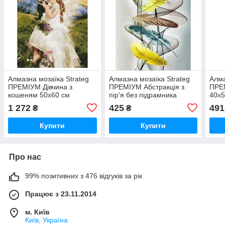
Алмазна мозаїка Strateg
Алмазна мозаїка Strateg
Алма
ПРЕМІУМ Дівчина з
ПРЕМІУМ Абстракція з
ПРЕ
кошеням 50х60 см
пір'я без підрамника
40х5
HA0012
розміром 40х50 см
1 272
425
491
₴
₴
(JSFH85902)
Купити
Купити
Про нас
99% позитивних з 476 відгуків за рік
Працює з 23.11.2014
м. Київ
Київ, Україна