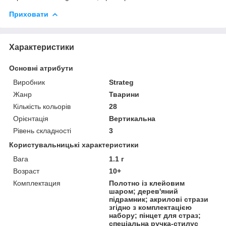
Приховати
Характеристики
Основні атрибути
Виробник
Strateg
Жанр
Тварини
Кількість кольорів
28
Орієнтація
Вертикальна
Рівень складності
3
Користувальницькі характеристики
Вага
1.1 г
Возраст
10+
Комплектация
Полотно із клейовим
шаром; дерев'яний
підрамник; акрилові стрази
згідно з комплектацією
набору; пінцет для страз;
спеціальна ручка-стилус