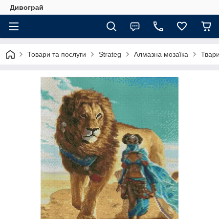
Дивограй
Товари та послуги
Strateg
Алмазна мозаїка
Твар