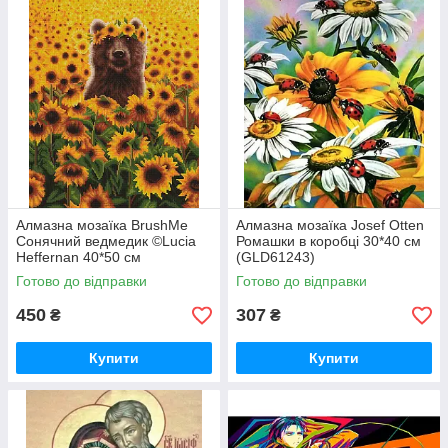
Алмазна мозаїка BrushMe
Алмазна мозаїка Josef Otten
Сонячний ведмедик ©Lucia
Ромашки в коробці 30*40 см
Heffernan 40*50 см
(GLD61243)
(DBS1200)
Готово до відправки
Готово до відправки
450
307
₴
₴
Купити
Купити