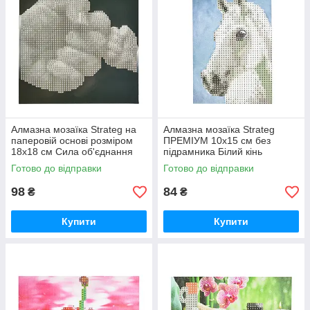
Алмазна мозаїка Strateg на
Алмазна мозаїка Strateg
паперовій основі розміром
ПРЕМІУМ 10х15 см без
18х18 см Сила об'єднання
підрамника Білий кінь
(JUB14404)
(YAB14431)
Готово до відправки
Готово до відправки
98
84
₴
₴
Купити
Купити