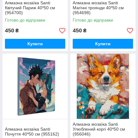
Алмазна мозаїка Santi
Алмазна мозаїка Santi
Квітучий Париж 40*50 см
Магічні троянди 40*50 см
(954700)
(954698)
Готово до відправки
Готово до відправки
450
450
₴
₴
Купити
Купити
Алмазна мозаїка Santi
Алмазна мозаїка Santi
Улюблений коргі 40*50 см
Почуття 40*50 см (955162)
(956046)