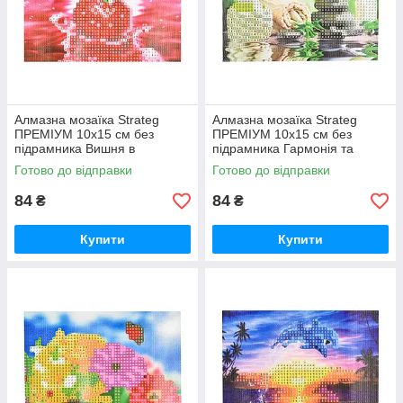
Алмазна мозаїка Strateg
Алмазна мозаїка Strateg
ПРЕМІУМ 10х15 см без
ПРЕМІУМ 10х15 см без
підрамника Вишня в
підрамника Гармонія та
водяному відображенні
спокій (YAB28548)
Готово до відправки
Готово до відправки
(YAB20791)
84
84
₴
₴
Купити
Купити