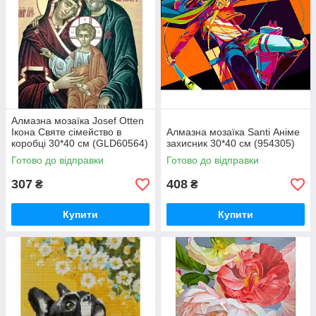
Алмазна мозаїка Josef Otten
Ікона Святе сімейство в
Алмазна мозаїка Santi Аніме
коробці 30*40 см (GLD60564)
захисник 30*40 см (954305)
Готово до відправки
Готово до відправки
307
408
₴
₴
Купити
Купити