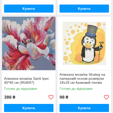
Купити
Купити
Алмазна мозаїка Strateg на
Алмазна мозаїка Santi Ірис
паперовій основі розміром
40*40 см (954697)
18х18 см Казковий пінгвін
(JUB14407)
Готово до відправки
Готово до відправки
386
98
₴
₴
Купити
Купити