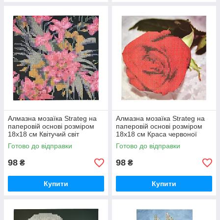
Алмазна мозаїка Strateg на
Алмазна мозаїка Strateg на
паперовій основі розміром
паперовій основі розміром
18х18 см Квітучий світ
18х18 см Краса червоної
екзотичної краси (JUB14393)
троянди (JUB20601)
Готово до відправки
Готово до відправки
98
98
₴
₴
Купити
Купити