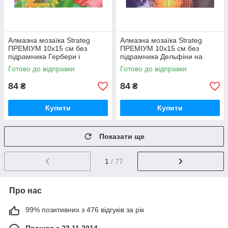
Алмазна мозаїка Strateg
Алмазна мозаїка Strateg
ПРЕМІУМ 10х15 см без
ПРЕМІУМ 10х15 см без
підрамника Гербери і
підрамника Дельфіни на
метелики (YAB14425)
заході сонця (YAB29566)
Готово до відправки
Готово до відправки
84
84
₴
₴
Купити
Купити
Показати ще
1
/ 77
Про нас
99% позитивних з 476 відгуків за рік