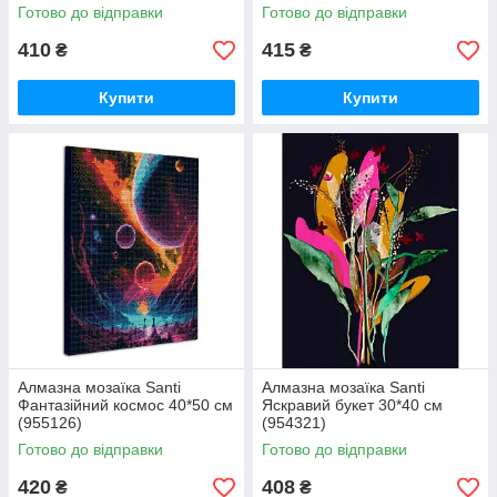
Готово до відправки
Готово до відправки
410
415
₴
₴
Купити
Купити
Алмазна мозаїка Santi
Алмазна мозаїка Santi
Фантазійний космос 40*50 см
Яскравий букет 30*40 см
(955126)
(954321)
Готово до відправки
Готово до відправки
420
408
₴
₴