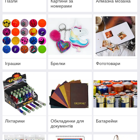
Пазли
Картини за
Алмазна мозаїка
номерами
Іграшки
Брелки
Фототовари
Ліхтарики
Обкладинки для
Батарейки
документів