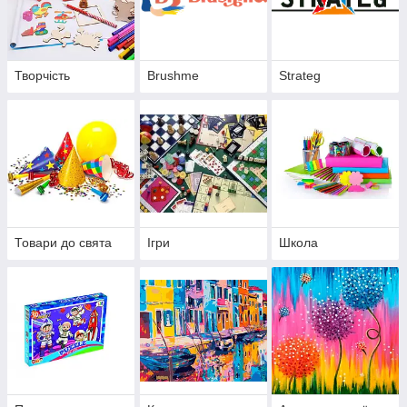
Творчість
Brushme
Strateg
Товари до свята
Ігри
Школа