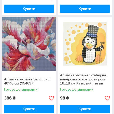
Купити
Купити
Алмазна мозаїка Strateg на
Алмазна мозаїка Santi Ірис
паперовій основі розміром
40*40 см (954697)
18х18 см Казковий пінгвін
(JUB14407)
Готово до відправки
Готово до відправки
386
98
₴
₴
Купити
Купити