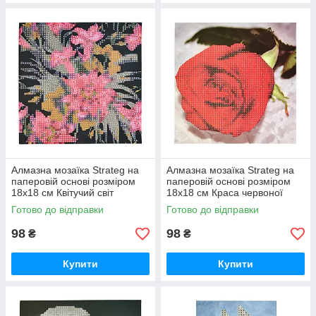
Алмазна мозаїка Strateg на
Алмазна мозаїка Strateg на
паперовій основі розміром
паперовій основі розміром
18х18 см Квітучий світ
18х18 см Краса червоної
екзотичної краси (JUB14393)
троянди (JUB20601)
Готово до відправки
Готово до відправки
98
98
₴
₴
Купити
Купити