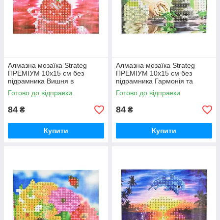
Алмазна мозаїка Strateg
Алмазна мозаїка Strateg
ПРЕМІУМ 10х15 см без
ПРЕМІУМ 10х15 см без
підрамника Вишня в
підрамника Гармонія та
водяному відображенні
спокій (YAB28548)
Готово до відправки
Готово до відправки
(YAB20791)
84
84
₴
₴
Купити
Купити