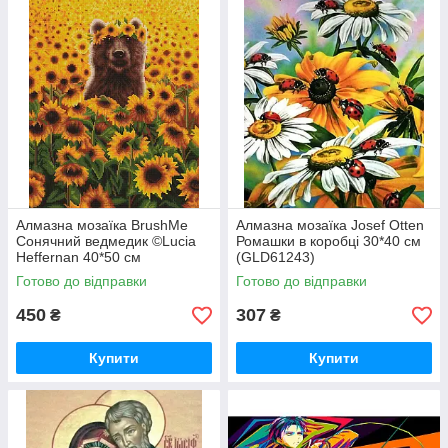
Алмазна мозаїка BrushMe
Алмазна мозаїка Josef Otten
Сонячний ведмедик ©Lucia
Ромашки в коробці 30*40 см
Heffernan 40*50 см
(GLD61243)
(DBS1200)
Готово до відправки
Готово до відправки
450
307
₴
₴
Купити
Купити