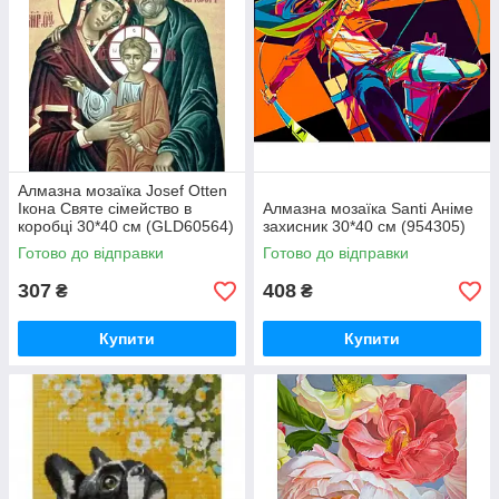
Алмазна мозаїка Josef Otten
Ікона Святе сімейство в
Алмазна мозаїка Santi Аніме
коробці 30*40 см (GLD60564)
захисник 30*40 см (954305)
Готово до відправки
Готово до відправки
307
408
₴
₴
Купити
Купити