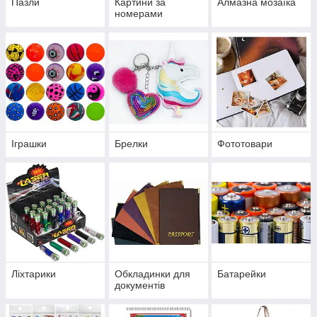
Пазли
Картини за
Алмазна мозаїка
номерами
Іграшки
Брелки
Фототовари
Ліхтарики
Обкладинки для
Батарейки
документів