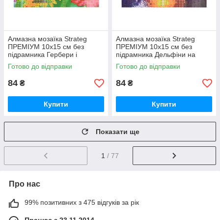
Алмазна мозаїка Strateg
Алмазна мозаїка Strateg
ПРЕМІУМ 10х15 см без
ПРЕМІУМ 10х15 см без
підрамника Гербери і
підрамника Дельфіни на
метелики (YAB14425)
заході сонця (YAB29566)
Готово до відправки
Готово до відправки
84
84
₴
₴
Купити
Купити
Показати ще
1
/ 77
Про нас
99% позитивних з 475 відгуків за рік