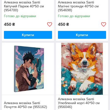
Алмазна мозаїка Santi
Алмазна мозаїка Santi
Квітучий Париж 40*50 см
Магічні троянди 40*50 см
(954700)
(954698)
Готово до відправки
Готово до відправки
450
450
₴
₴
Купити
Купити
Алмазна мозаїка Santi
Алмазна мозаїка Santi
Улюблений коргі 40*50 см
Почуття 40*50 см (955162)
(956046)