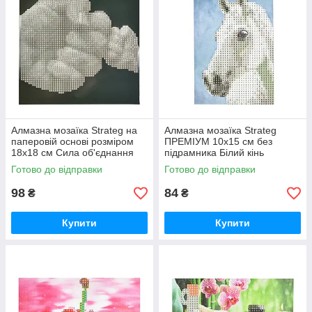
Алмазна мозаїка Strateg на
Алмазна мозаїка Strateg
паперовій основі розміром
ПРЕМІУМ 10х15 см без
18х18 см Сила об'єднання
підрамника Білий кінь
(JUB14404)
(YAB14431)
Готово до відправки
Готово до відправки
98
84
₴
₴
Купити
Купити