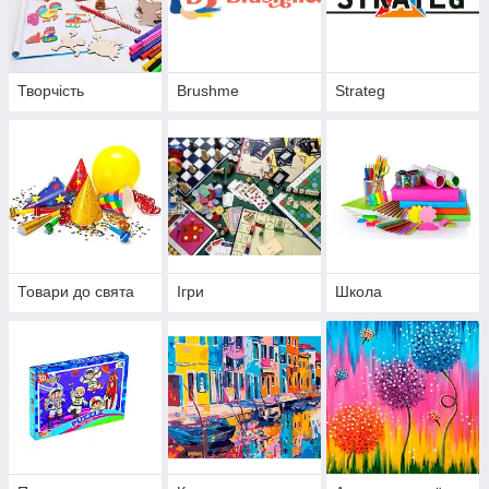
Творчість
Brushme
Strateg
Товари до свята
Ігри
Школа