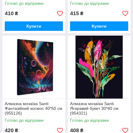
Готово до відправки
Готово до відправки
410
415
₴
₴
Купити
Купити
Алмазна мозаїка Santi
Алмазна мозаїка Santi
Фантазійний космос 40*50 см
Яскравий букет 30*40 см
(955126)
(954321)
Готово до відправки
Готово до відправки
420
408
₴
₴