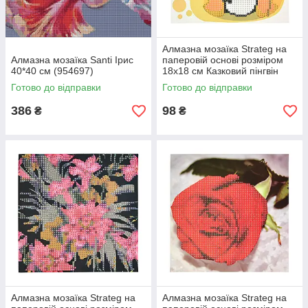
Алмазна мозаїка Strateg на
Алмазна мозаїка Santi Ірис
паперовій основі розміром
40*40 см (954697)
18х18 см Казковий пінгвін
(JUB14407)
Готово до відправки
Готово до відправки
386
98
₴
₴
Алмазна мозаїка Strateg на
Алмазна мозаїка Strateg на