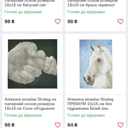
паперовій основі розміром
паперовій основі розміром
18х18 см Квітучий світ
18х18 см Краса червоної
екзотичної краси (JUB14393)
троянди (JUB20601)
Готово до відправки
Готово до відправки
98
98
₴
₴
Алмазна мозаїка Strateg на
Алмазна мозаїка Strateg
паперовій основі розміром
ПРЕМІУМ 10х15 см без
18х18 см Сила об'єднання
підрамника Білий кінь
(JUB14404)
(YAB14431)
Готово до відправки
Готово до відправки
98
84
₴
₴