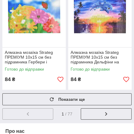
Алмазна мозаїка Strateg
Алмазна мозаїка Strateg
ПРЕМІУМ 10х15 см без
ПРЕМІУМ 10х15 см без
підрамника Гербери і
підрамника Дельфіни на
метелики (YAB14425)
заході сонця (YAB29566)
Готово до відправки
Готово до відправки
84
84
₴
₴
Показати ще
1
/ 77
Про нас