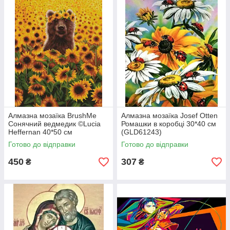
Алмазна мозаїка BrushMe
Алмазна мозаїка Josef Otten
Сонячний ведмедик ©Lucia
Ромашки в коробці 30*40 см
Heffernan 40*50 см
(GLD61243)
(DBS1200)
Готово до відправки
Готово до відправки
450
307
₴
₴