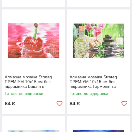
Алмазна мозаїка Strateg
Алмазна мозаїка Strateg
ПРЕМІУМ 10х15 см без
ПРЕМІУМ 10х15 см без
підрамника Вишня в
підрамника Гармонія та
водяному відображенні
спокій (YAB28548)
Готово до відправки
Готово до відправки
(YAB20791)
84
84
₴
₴