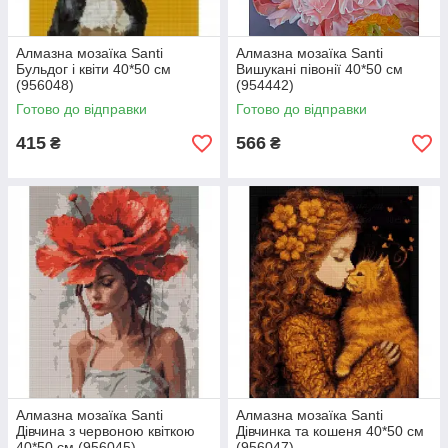
Алмазна мозаїка Santi
Алмазна мозаїка Santi
Бульдог і квіти 40*50 см
Вишукані півонії 40*50 см
(956048)
(954442)
Готово до відправки
Готово до відправки
415
566
₴
₴
Алмазна мозаїка Santi
Алмазна мозаїка Santi
Дівчина з червоною квіткою
Дівчинка та кошеня 40*50 см
40*50 см (956045)
(956047)