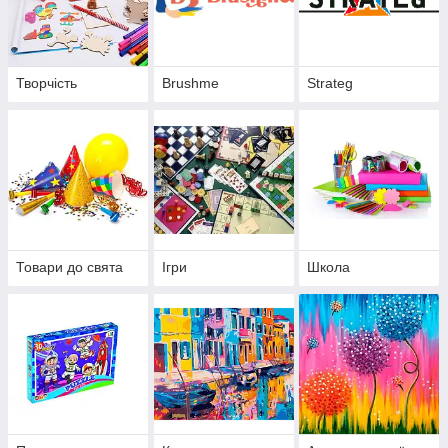
Творчість
Brushme
Strateg
Товари до свята
Ігри
Школа