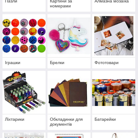
Пазли
Картини за
Алмазна мозаїка
номерами
Іграшки
Брелки
Фототовари
Ліхтарики
Обкладинки для
Батарейки
документів