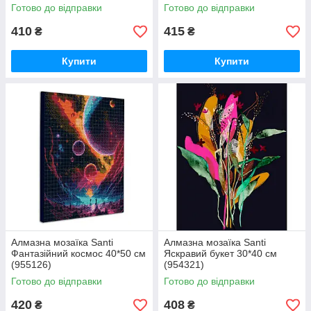
Готово до відправки
Готово до відправки
410
415
₴
₴
Купити
Купити
Алмазна мозаїка Santi
Алмазна мозаїка Santi
Фантазійний космос 40*50 см
Яскравий букет 30*40 см
(955126)
(954321)
Готово до відправки
Готово до відправки
420
408
₴
₴