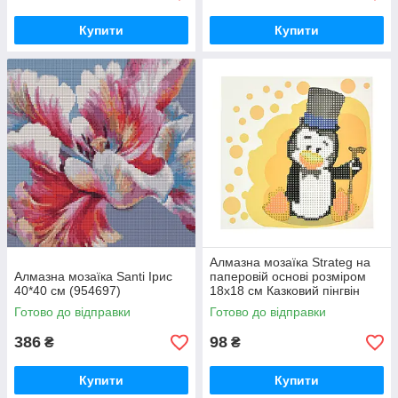
Купити
Купити
Алмазна мозаїка Strateg на
Алмазна мозаїка Santi Ірис
паперовій основі розміром
40*40 см (954697)
18х18 см Казковий пінгвін
(JUB14407)
Готово до відправки
Готово до відправки
386
98
₴
₴
Купити
Купити