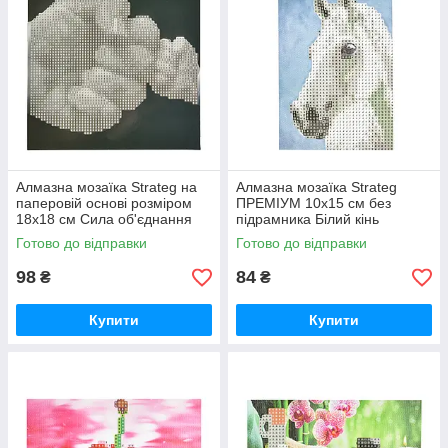
Алмазна мозаїка Strateg на
Алмазна мозаїка Strateg
паперовій основі розміром
ПРЕМІУМ 10х15 см без
18х18 см Сила об'єднання
підрамника Білий кінь
(JUB14404)
(YAB14431)
Готово до відправки
Готово до відправки
98
84
₴
₴
Купити
Купити