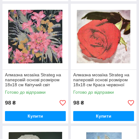
Алмазна мозаїка Strateg на
Алмазна мозаїка Strateg на
паперовій основі розміром
паперовій основі розміром
18х18 см Квітучий світ
18х18 см Краса червоної
екзотичної краси (JUB14393)
троянди (JUB20601)
Готово до відправки
Готово до відправки
98
98
₴
₴
Купити
Купити