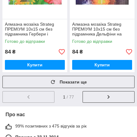
Алмазна мозаїка Strateg
Алмазна мозаїка Strateg
ПРЕМІУМ 10х15 см без
ПРЕМІУМ 10х15 см без
підрамника Гербери і
підрамника Дельфіни на
метелики (YAB14425)
заході сонця (YAB29566)
Готово до відправки
Готово до відправки
84
84
₴
₴
Купити
Купити
Показати ще
1
/ 77
Про нас
99% позитивних з 475 відгуків за рік