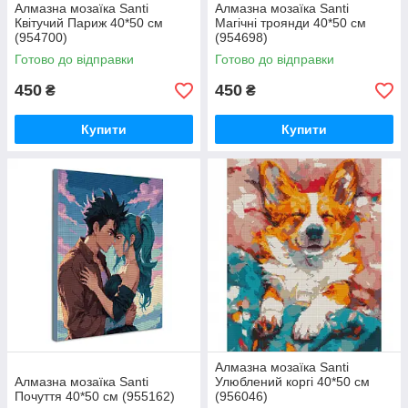
Алмазна мозаїка Santi
Алмазна мозаїка Santi
Квітучий Париж 40*50 см
Магічні троянди 40*50 см
(954700)
(954698)
Готово до відправки
Готово до відправки
450
450
₴
₴
Купити
Купити
Алмазна мозаїка Santi
Алмазна мозаїка Santi
Улюблений коргі 40*50 см
Почуття 40*50 см (955162)
(956046)