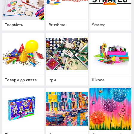
Творчість
Brushme
Strateg
Товари до свята
Ігри
Школа