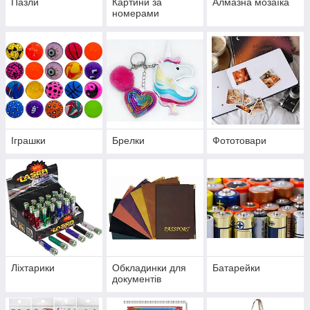
Пазли
Картини за
Алмазна мозаїка
номерами
Іграшки
Брелки
Фототовари
Ліхтарики
Обкладинки для
Батарейки
документів