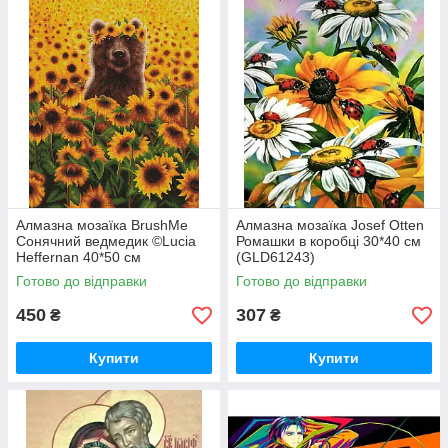
Алмазна мозаїка BrushMe
Алмазна мозаїка Josef Otten
Сонячний ведмедик ©Lucia
Ромашки в коробці 30*40 см
Heffernan 40*50 см
(GLD61243)
(DBS1200)
Готово до відправки
Готово до відправки
450
307
₴
₴
Купити
Купити