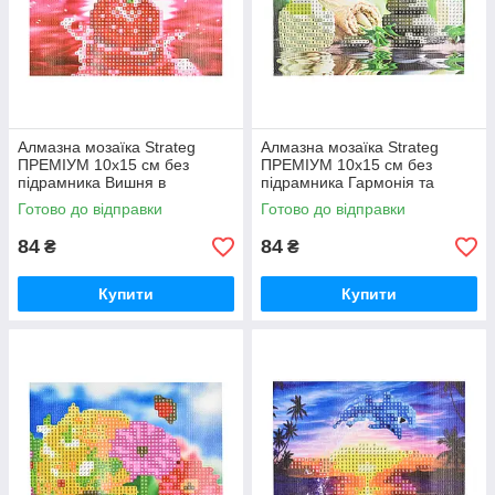
Алмазна мозаїка Strateg
Алмазна мозаїка Strateg
ПРЕМІУМ 10х15 см без
ПРЕМІУМ 10х15 см без
підрамника Вишня в
підрамника Гармонія та
водяному відображенні
спокій (YAB28548)
Готово до відправки
Готово до відправки
(YAB20791)
84
84
₴
₴
Купити
Купити