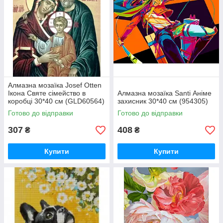
Алмазна мозаїка Josef Otten
Ікона Святе сімейство в
Алмазна мозаїка Santi Аніме
коробці 30*40 см (GLD60564)
захисник 30*40 см (954305)
Готово до відправки
Готово до відправки
307
408
₴
₴
Купити
Купити