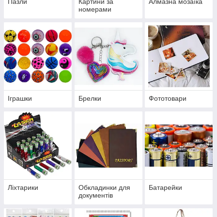
Пазли
Картини за
Алмазна мозаїка
номерами
Іграшки
Брелки
Фототовари
Ліхтарики
Обкладинки для
Батарейки
документів