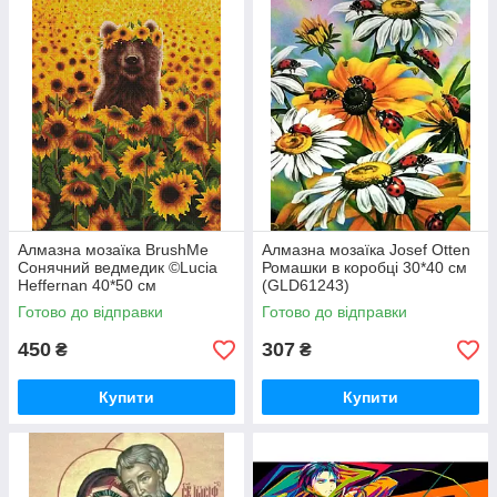
Алмазна мозаїка BrushMe
Алмазна мозаїка Josef Otten
Сонячний ведмедик ©Lucia
Ромашки в коробці 30*40 см
Heffernan 40*50 см
(GLD61243)
(DBS1200)
Готово до відправки
Готово до відправки
450
307
₴
₴
Купити
Купити