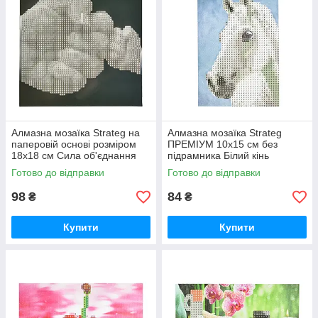
Алмазна мозаїка Strateg на
Алмазна мозаїка Strateg
паперовій основі розміром
ПРЕМІУМ 10х15 см без
18х18 см Сила об'єднання
підрамника Білий кінь
(JUB14404)
(YAB14431)
Готово до відправки
Готово до відправки
98
84
₴
₴
Купити
Купити