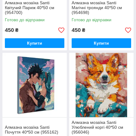
Алмазна мозаїка Santi
Алмазна мозаїка Santi
Квітучий Париж 40*50 см
Магічні троянди 40*50 см
(954700)
(954698)
Готово до відправки
Готово до відправки
450
450
₴
₴
Купити
Купити
Алмазна мозаїка Santi
Алмазна мозаїка Santi
Улюблений коргі 40*50 см
Почуття 40*50 см (955162)
(956046)