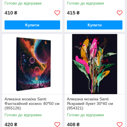
Готово до відправки
Готово до відправки
410
415
₴
₴
Купити
Купити
Алмазна мозаїка Santi
Алмазна мозаїка Santi
Фантазійний космос 40*50 см
Яскравий букет 30*40 см
(955126)
(954321)
Готово до відправки
Готово до відправки
420
408
₴
₴