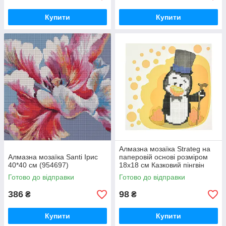
Купити
Купити
Алмазна мозаїка Strateg на
Алмазна мозаїка Santi Ірис
паперовій основі розміром
40*40 см (954697)
18х18 см Казковий пінгвін
(JUB14407)
Готово до відправки
Готово до відправки
386
98
₴
₴
Купити
Купити