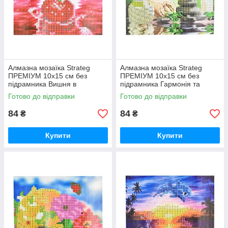
Алмазна мозаїка Strateg
Алмазна мозаїка Strateg
ПРЕМІУМ 10х15 см без
ПРЕМІУМ 10х15 см без
підрамника Вишня в
підрамника Гармонія та
водяному відображенні
спокій (YAB28548)
Готово до відправки
Готово до відправки
(YAB20791)
84
84
₴
₴
Купити
Купити