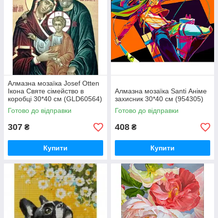
Алмазна мозаїка Josef Otten
Ікона Святе сімейство в
Алмазна мозаїка Santi Аніме
коробці 30*40 см (GLD60564)
захисник 30*40 см (954305)
Готово до відправки
Готово до відправки
307
408
₴
₴
Купити
Купити