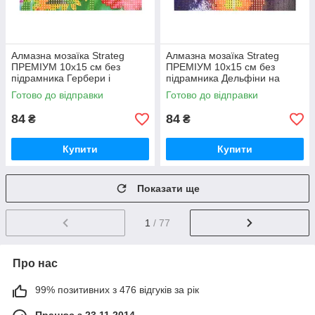
Алмазна мозаїка Strateg
Алмазна мозаїка Strateg
ПРЕМІУМ 10х15 см без
ПРЕМІУМ 10х15 см без
підрамника Гербери і
підрамника Дельфіни на
метелики (YAB14425)
заході сонця (YAB29566)
Готово до відправки
Готово до відправки
84
84
₴
₴
Купити
Купити
Показати ще
1
/ 77
Про нас
99% позитивних з 476 відгуків за рік