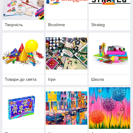
Творчість
Brushme
Strateg
Товари до свята
Ігри
Школа