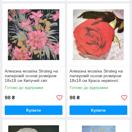
Алмазна мозаїка Strateg на
Алмазна мозаїка Strateg на
паперовій основі розміром
паперовій основі розміром
18х18 см Квітучий світ
18х18 см Краса червоної
екзотичної краси (JUB14393)
троянди (JUB20601)
Готово до відправки
Готово до відправки
98
98
₴
₴
Купити
Купити