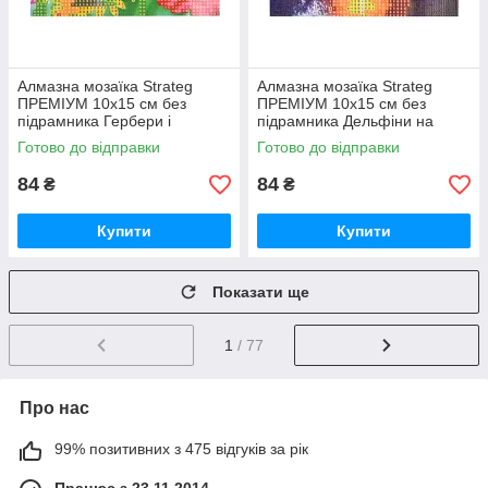
Алмазна мозаїка Strateg
Алмазна мозаїка Strateg
ПРЕМІУМ 10х15 см без
ПРЕМІУМ 10х15 см без
підрамника Гербери і
підрамника Дельфіни на
метелики (YAB14425)
заході сонця (YAB29566)
Готово до відправки
Готово до відправки
84
84
₴
₴
Купити
Купити
Показати ще
1
/ 77
Про нас
99% позитивних з 475 відгуків за рік