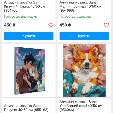
Алмазна мозаїка Santi
Алмазна мозаїка Santi
Квітучий Париж 40*50 см
Магічні троянди 40*50 см
(954700)
(954698)
Готово до відправки
Готово до відправки
450
450
₴
₴
Купити
Купити
Алмазна мозаїка Santi
Алмазна мозаїка Santi
Улюблений коргі 40*50 см
Почуття 40*50 см (955162)
(956046)