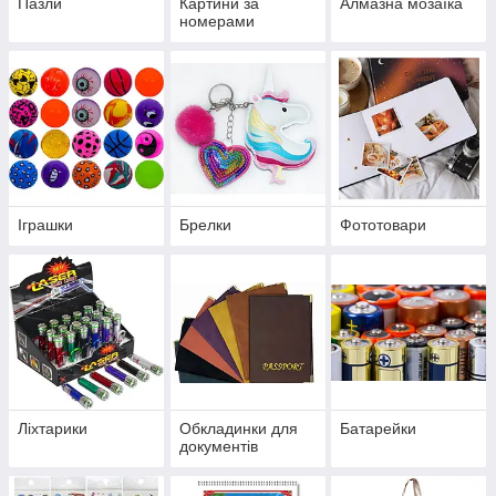
Пазли
Картини за
Алмазна мозаїка
номерами
Іграшки
Брелки
Фототовари
Ліхтарики
Обкладинки для
Батарейки
документів