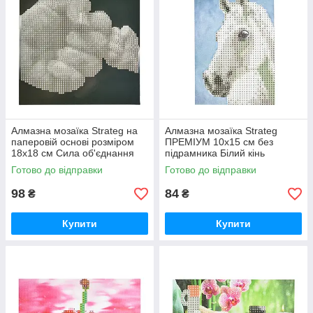
Алмазна мозаїка Strateg на
Алмазна мозаїка Strateg
паперовій основі розміром
ПРЕМІУМ 10х15 см без
18х18 см Сила об'єднання
підрамника Білий кінь
(JUB14404)
(YAB14431)
Готово до відправки
Готово до відправки
98
84
₴
₴
Купити
Купити