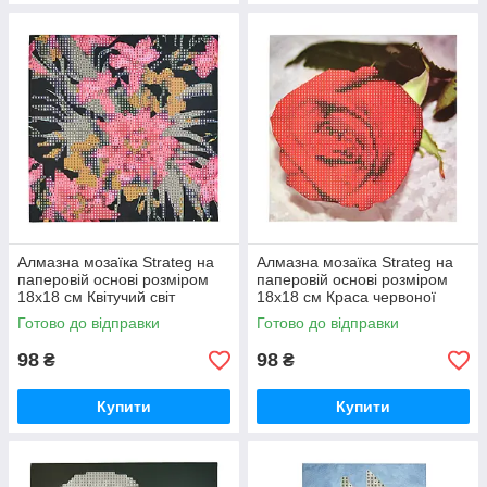
Алмазна мозаїка Strateg на
Алмазна мозаїка Strateg на
паперовій основі розміром
паперовій основі розміром
18х18 см Квітучий світ
18х18 см Краса червоної
екзотичної краси (JUB14393)
троянди (JUB20601)
Готово до відправки
Готово до відправки
98
98
₴
₴
Купити
Купити