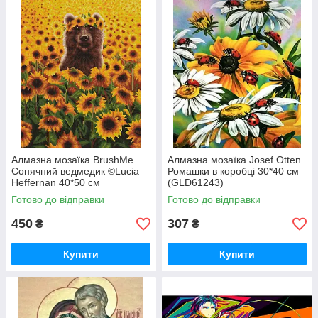
Алмазна мозаїка BrushMe
Алмазна мозаїка Josef Otten
Сонячний ведмедик ©Lucia
Ромашки в коробці 30*40 см
Heffernan 40*50 см
(GLD61243)
(DBS1200)
Готово до відправки
Готово до відправки
450
307
₴
₴
Купити
Купити