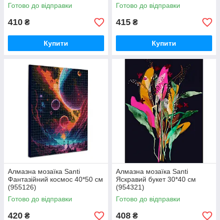
Готово до відправки
Готово до відправки
410
415
₴
₴
Купити
Купити
Алмазна мозаїка Santi
Алмазна мозаїка Santi
Фантазійний космос 40*50 см
Яскравий букет 30*40 см
(955126)
(954321)
Готово до відправки
Готово до відправки
420
408
₴
₴