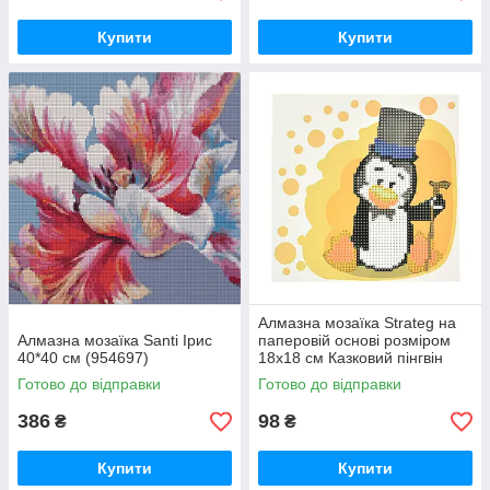
Купити
Купити
Алмазна мозаїка Strateg на
Алмазна мозаїка Santi Ірис
паперовій основі розміром
40*40 см (954697)
18х18 см Казковий пінгвін
(JUB14407)
Готово до відправки
Готово до відправки
386
98
₴
₴
Купити
Купити