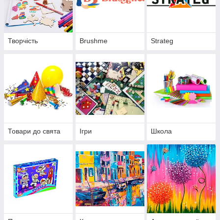
Творчість
Brushme
Strateg
Товари до свята
Ігри
Школа