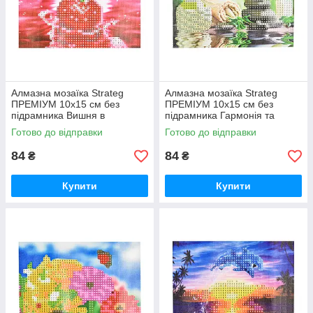
Алмазна мозаїка Strateg
Алмазна мозаїка Strateg
ПРЕМІУМ 10х15 см без
ПРЕМІУМ 10х15 см без
підрамника Вишня в
підрамника Гармонія та
водяному відображенні
спокій (YAB28548)
Готово до відправки
Готово до відправки
(YAB20791)
84
84
₴
₴
Купити
Купити