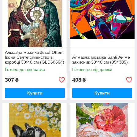
Алмазна мозаїка Josef Otten
Ікона Святе сімейство в
Алмазна мозаїка Santi Аніме
коробці 30*40 см (GLD60564)
захисник 30*40 см (954305)
Готово до відправки
Готово до відправки
307
408
₴
₴
Купити
Купити