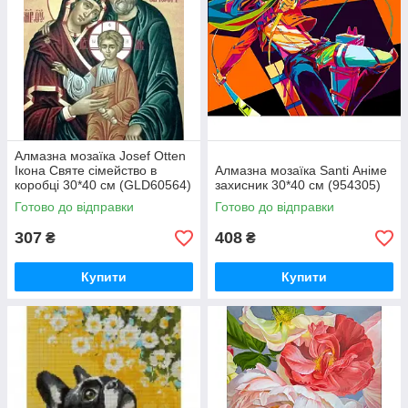
Алмазна мозаїка Josef Otten
Ікона Святе сімейство в
Алмазна мозаїка Santi Аніме
коробці 30*40 см (GLD60564)
захисник 30*40 см (954305)
Готово до відправки
Готово до відправки
307
408
₴
₴
Купити
Купити