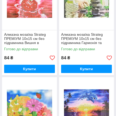
Алмазна мозаїка Strateg
Алмазна мозаїка Strateg
ПРЕМІУМ 10х15 см без
ПРЕМІУМ 10х15 см без
підрамника Вишня в
підрамника Гармонія та
водяному відображенні
спокій (YAB28548)
Готово до відправки
Готово до відправки
(YAB20791)
84
84
₴
₴
Купити
Купити