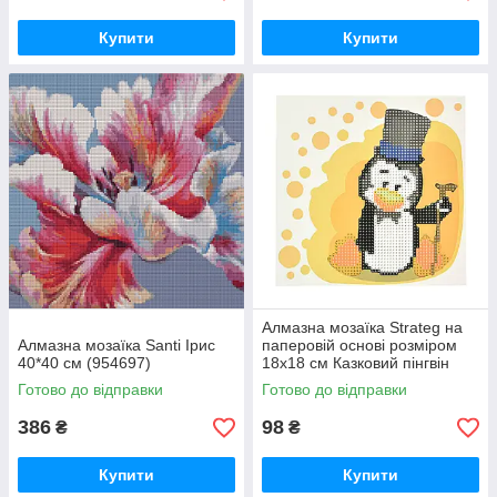
Купити
Купити
Алмазна мозаїка Strateg на
Алмазна мозаїка Santi Ірис
паперовій основі розміром
40*40 см (954697)
18х18 см Казковий пінгвін
(JUB14407)
Готово до відправки
Готово до відправки
386
98
₴
₴
Купити
Купити