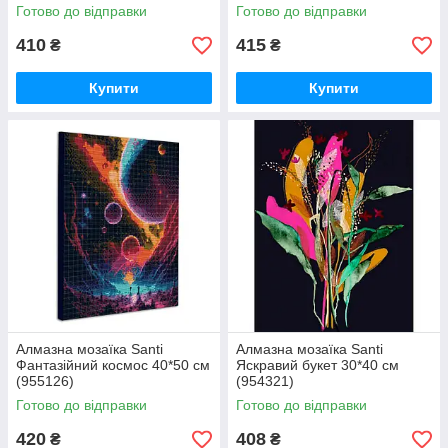
Готово до відправки
Готово до відправки
410
415
₴
₴
Купити
Купити
Алмазна мозаїка Santi
Алмазна мозаїка Santi
Фантазійний космос 40*50 см
Яскравий букет 30*40 см
(955126)
(954321)
Готово до відправки
Готово до відправки
420
408
₴
₴