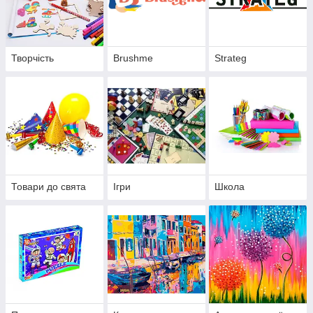
Творчість
Brushme
Strateg
Товари до свята
Ігри
Школа