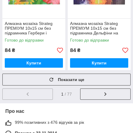
Алмазна мозаїка Strateg
Алмазна мозаїка Strateg
ПРЕМІУМ 10х15 см без
ПРЕМІУМ 10х15 см без
підрамника Гербери і
підрамника Дельфіни на
метелики (YAB14425)
заході сонця (YAB29566)
Готово до відправки
Готово до відправки
84
84
₴
₴
Купити
Купити
Показати ще
1
/ 77
Про нас
99% позитивних з 476 відгуків за рік