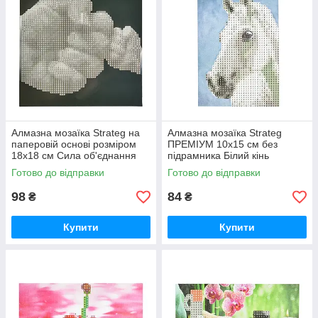
Алмазна мозаїка Strateg на
Алмазна мозаїка Strateg
паперовій основі розміром
ПРЕМІУМ 10х15 см без
18х18 см Сила об'єднання
підрамника Білий кінь
(JUB14404)
(YAB14431)
Готово до відправки
Готово до відправки
98
84
₴
₴
Купити
Купити