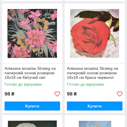
Алмазна мозаїка Strateg на
Алмазна мозаїка Strateg на
паперовій основі розміром
паперовій основі розміром
18х18 см Квітучий світ
18х18 см Краса червоної
екзотичної краси (JUB14393)
троянди (JUB20601)
Готово до відправки
Готово до відправки
98
98
₴
₴
Купити
Купити