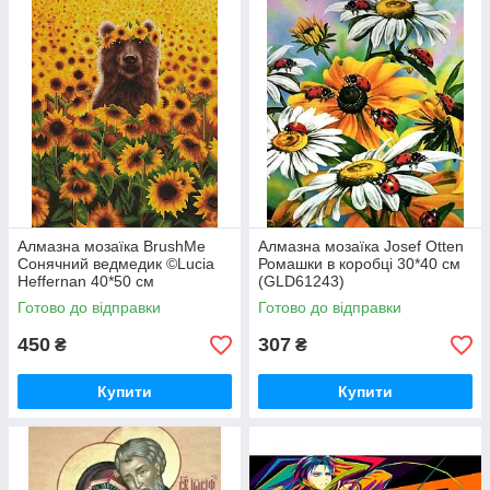
Алмазна мозаїка BrushMe
Алмазна мозаїка Josef Otten
Сонячний ведмедик ©Lucia
Ромашки в коробці 30*40 см
Heffernan 40*50 см
(GLD61243)
(DBS1200)
Готово до відправки
Готово до відправки
450
307
₴
₴
Купити
Купити