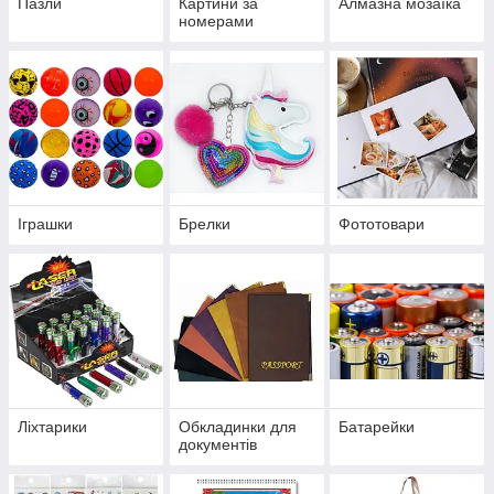
Пазли
Картини за
Алмазна мозаїка
номерами
Іграшки
Брелки
Фототовари
Ліхтарики
Обкладинки для
Батарейки
документів