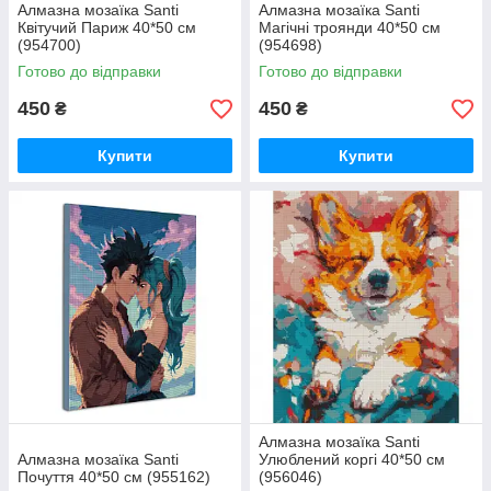
Алмазна мозаїка Santi
Алмазна мозаїка Santi
Квітучий Париж 40*50 см
Магічні троянди 40*50 см
(954700)
(954698)
Готово до відправки
Готово до відправки
450
450
₴
₴
Купити
Купити
Алмазна мозаїка Santi
Алмазна мозаїка Santi
Улюблений коргі 40*50 см
Почуття 40*50 см (955162)
(956046)