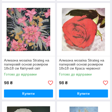
Алмазна мозаїка Strateg на
Алмазна мозаїка Strateg на
паперовій основі розміром
паперовій основі розміром
18х18 см Квітучий світ
18х18 см Краса червоної
екзотичної краси (JUB14393)
троянди (JUB20601)
Готово до відправки
Готово до відправки
98
98
₴
₴
Купити
Купити