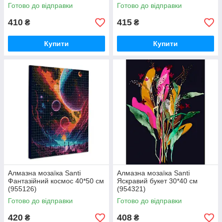
Готово до відправки
Готово до відправки
410
415
₴
₴
Купити
Купити
Алмазна мозаїка Santi
Алмазна мозаїка Santi
Фантазійний космос 40*50 см
Яскравий букет 30*40 см
(955126)
(954321)
Готово до відправки
Готово до відправки
420
408
₴
₴