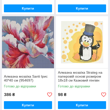
Купити
Купити
Алмазна мозаїка Strateg на
Алмазна мозаїка Santi Ірис
паперовій основі розміром
40*40 см (954697)
18х18 см Казковий пінгвін
(JUB14407)
Готово до відправки
Готово до відправки
386
98
₴
₴
Купити
Купити