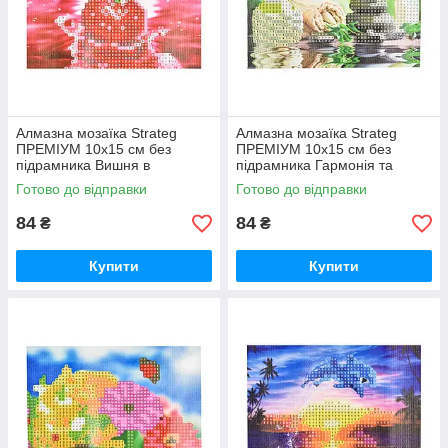
Алмазна мозаїка Strateg
Алмазна мозаїка Strateg
ПРЕМІУМ 10х15 см без
ПРЕМІУМ 10х15 см без
підрамника Вишня в
підрамника Гармонія та
водяному відображенні
спокій (YAB28548)
Готово до відправки
Готово до відправки
(YAB20791)
84
84
₴
₴
Купити
Купити