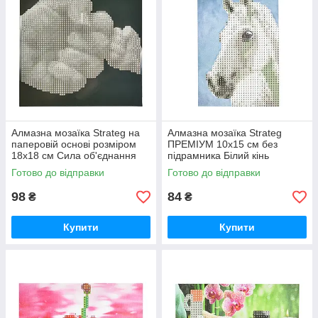
Алмазна мозаїка Strateg на
Алмазна мозаїка Strateg
паперовій основі розміром
ПРЕМІУМ 10х15 см без
18х18 см Сила об'єднання
підрамника Білий кінь
(JUB14404)
(YAB14431)
Готово до відправки
Готово до відправки
98
84
₴
₴
Купити
Купити