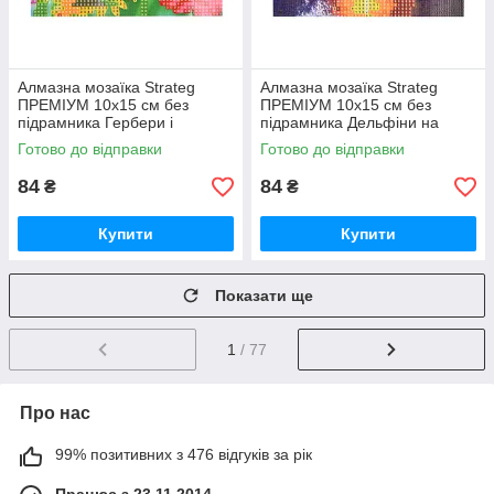
Алмазна мозаїка Strateg
Алмазна мозаїка Strateg
ПРЕМІУМ 10х15 см без
ПРЕМІУМ 10х15 см без
підрамника Гербери і
підрамника Дельфіни на
метелики (YAB14425)
заході сонця (YAB29566)
Готово до відправки
Готово до відправки
84
84
₴
₴
Купити
Купити
Показати ще
1
/ 77
Про нас
99% позитивних з 476 відгуків за рік