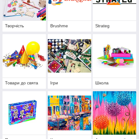
Творчість
Brushme
Strateg
Товари до свята
Ігри
Школа