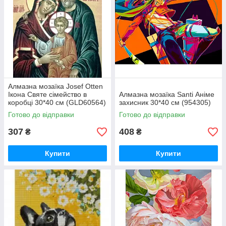
Алмазна мозаїка Josef Otten
Ікона Святе сімейство в
Алмазна мозаїка Santi Аніме
коробці 30*40 см (GLD60564)
захисник 30*40 см (954305)
Готово до відправки
Готово до відправки
307
408
₴
₴
Купити
Купити