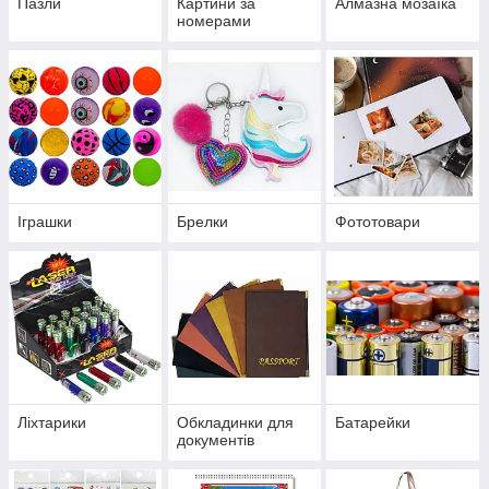
Пазли
Картини за
Алмазна мозаїка
номерами
Іграшки
Брелки
Фототовари
Ліхтарики
Обкладинки для
Батарейки
документів