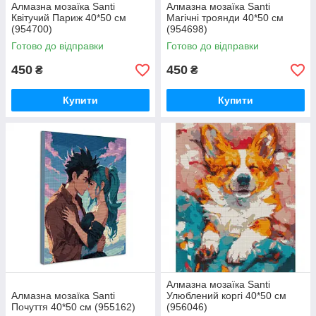
Алмазна мозаїка Santi
Алмазна мозаїка Santi
Квітучий Париж 40*50 см
Магічні троянди 40*50 см
(954700)
(954698)
Готово до відправки
Готово до відправки
450
450
₴
₴
Купити
Купити
Алмазна мозаїка Santi
Алмазна мозаїка Santi
Улюблений коргі 40*50 см
Почуття 40*50 см (955162)
(956046)