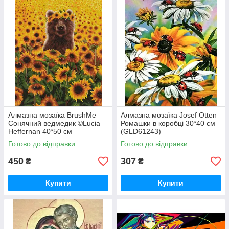
Алмазна мозаїка BrushMe
Алмазна мозаїка Josef Otten
Сонячний ведмедик ©Lucia
Ромашки в коробці 30*40 см
Heffernan 40*50 см
(GLD61243)
(DBS1200)
Готово до відправки
Готово до відправки
450
307
₴
₴
Купити
Купити