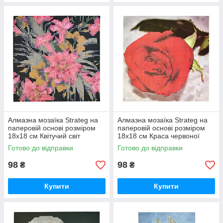
Алмазна мозаїка Strateg на
Алмазна мозаїка Strateg на
паперовій основі розміром
паперовій основі розміром
18х18 см Квітучий світ
18х18 см Краса червоної
екзотичної краси (JUB14393)
троянди (JUB20601)
Готово до відправки
Готово до відправки
98
98
₴
₴
Купити
Купити