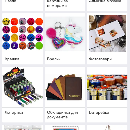
Пазли
Картини за
Алмазна мозаїка
номерами
Іграшки
Брелки
Фототовари
Ліхтарики
Обкладинки для
Батарейки
документів