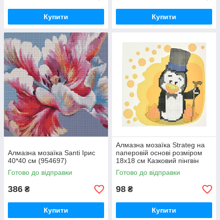
Купити
Купити
Алмазна мозаїка Strateg на
Алмазна мозаїка Santi Ірис
паперовій основі розміром
40*40 см (954697)
18х18 см Казковий пінгвін
(JUB14407)
Готово до відправки
Готово до відправки
386
98
₴
₴
Купити
Купити