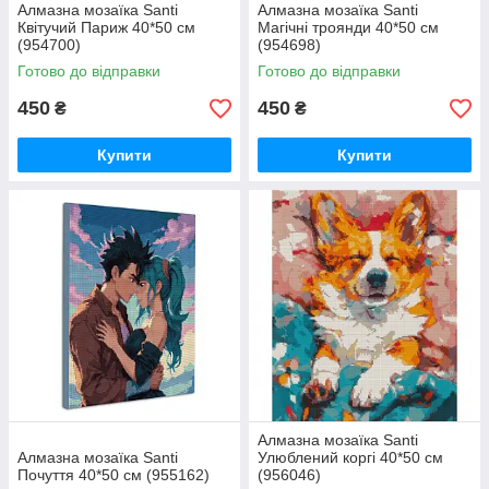
Алмазна мозаїка Santi
Алмазна мозаїка Santi
Квітучий Париж 40*50 см
Магічні троянди 40*50 см
(954700)
(954698)
Готово до відправки
Готово до відправки
450
450
₴
₴
Купити
Купити
Алмазна мозаїка Santi
Алмазна мозаїка Santi
Улюблений коргі 40*50 см
Почуття 40*50 см (955162)
(956046)