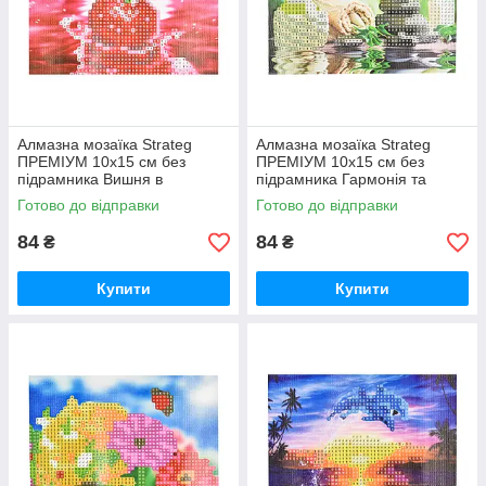
Алмазна мозаїка Strateg
Алмазна мозаїка Strateg
ПРЕМІУМ 10х15 см без
ПРЕМІУМ 10х15 см без
підрамника Вишня в
підрамника Гармонія та
водяному відображенні
спокій (YAB28548)
Готово до відправки
Готово до відправки
(YAB20791)
84
84
₴
₴
Купити
Купити