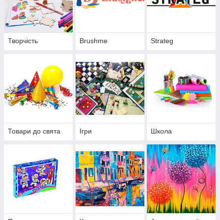
Творчість
Brushme
Strateg
Товари до свята
Ігри
Школа