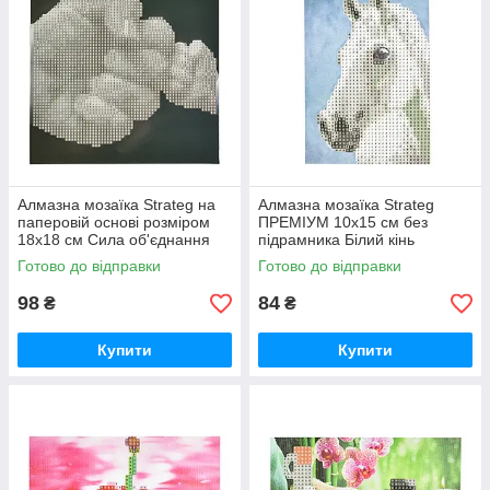
Алмазна мозаїка Strateg на
Алмазна мозаїка Strateg
паперовій основі розміром
ПРЕМІУМ 10х15 см без
18х18 см Сила об'єднання
підрамника Білий кінь
(JUB14404)
(YAB14431)
Готово до відправки
Готово до відправки
98
84
₴
₴
Купити
Купити