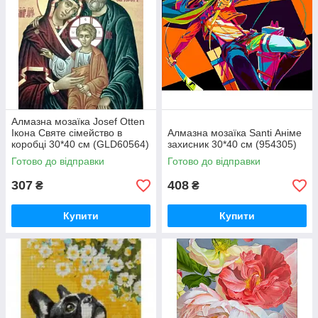
Алмазна мозаїка Josef Otten
Ікона Святе сімейство в
Алмазна мозаїка Santi Аніме
коробці 30*40 см (GLD60564)
захисник 30*40 см (954305)
Готово до відправки
Готово до відправки
307
408
₴
₴
Купити
Купити