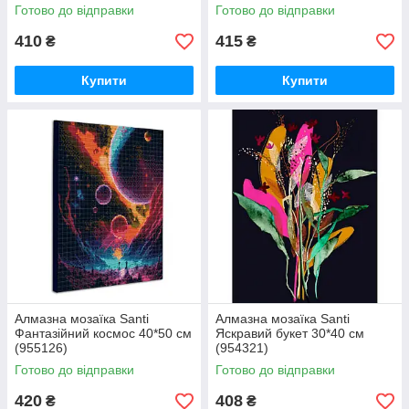
Готово до відправки
Готово до відправки
410
415
₴
₴
Купити
Купити
Алмазна мозаїка Santi
Алмазна мозаїка Santi
Фантазійний космос 40*50 см
Яскравий букет 30*40 см
(955126)
(954321)
Готово до відправки
Готово до відправки
420
408
₴
₴