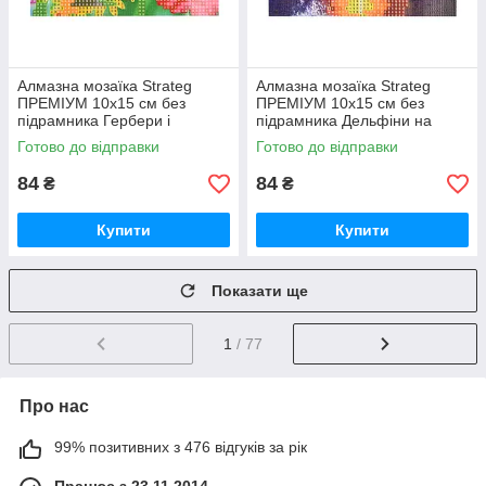
Алмазна мозаїка Strateg
Алмазна мозаїка Strateg
ПРЕМІУМ 10х15 см без
ПРЕМІУМ 10х15 см без
підрамника Гербери і
підрамника Дельфіни на
метелики (YAB14425)
заході сонця (YAB29566)
Готово до відправки
Готово до відправки
84
84
₴
₴
Купити
Купити
Показати ще
1
/ 77
Про нас
99% позитивних з 476 відгуків за рік