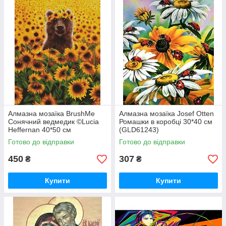
Алмазна мозаїка BrushMe
Алмазна мозаїка Josef Otten
Сонячний ведмедик ©Lucia
Ромашки в коробці 30*40 см
Heffernan 40*50 см
(GLD61243)
(DBS1200)
Готово до відправки
Готово до відправки
450
307
₴
₴
Купити
Купити