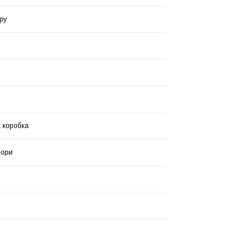
ру
 коробка
ьори