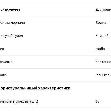
ризначення
Для папе
снова чорнила
Водна
ишучий вузол
Круглий
ип
Набір
паковка
Картонна
олір
Різні кол
Користувальницькі характеристики
ількість в упаковці (шт.)
12