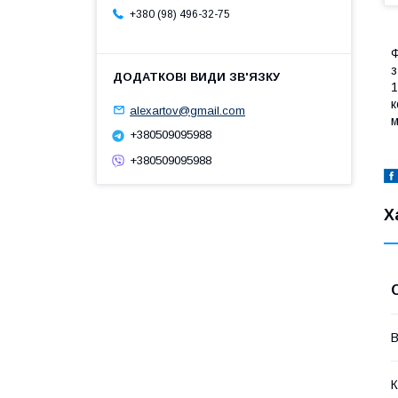
+380 (98) 496-32-75
Ф
з
1
к
alexartov@gmail.com
м
+380509095988
+380509095988
Х
В
К