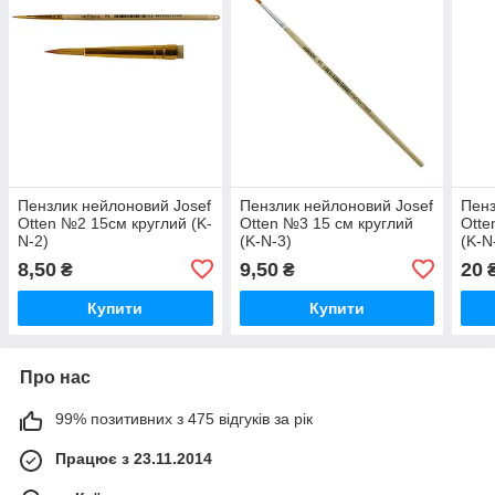
Пензлик нейлоновий Josef
Пензлик нейлоновий Josef
Пенз
Otten №2 15см круглий (K-
Otten №3 15 см круглий
Otte
N-2)
(K-N-3)
(K-N
8,50
9,50
20
₴
₴
Купити
Купити
Про нас
99% позитивних з 475 відгуків за рік
Працює з 23.11.2014