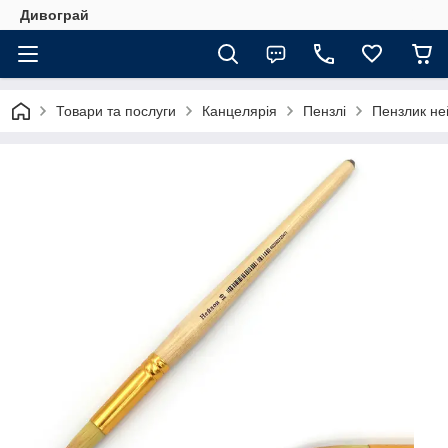
Дивограй
Товари та послуги
Канцелярія
Пензлі
Пензлик не