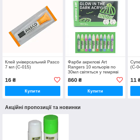
Клей універсальний Pasco
Фарби акрилові Art
Супе
7 мл (C-015)
Rangers 10 кольорів по
(C-0
30мл світяться у темряві
(PA51.10030.A)
16
860
11
₴
₴
Купити
Купити
Акційні пропозиції та новинки