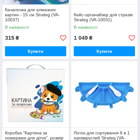
Качалочка для алмазних
картин - 15 см Strateg (VA-
Кейс-органайзер для стразів
10037)
Strateg (VA-10031)
В наявності
В наявності
315
1 049
₴
₴
Купити
Купити
Коробка "Картина за
Лоток для сортування 6 в 1
номерами для діток", розмір
напівкруглий Strateg (VA-