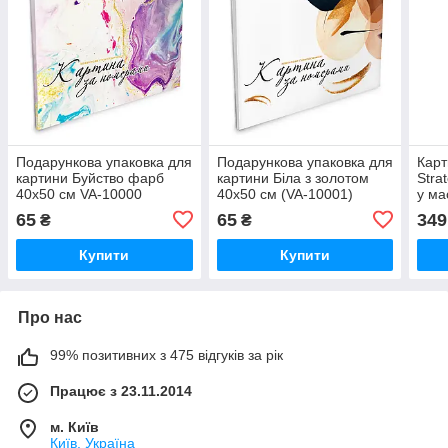
Подарункова упаковка для
Подарункова упаковка для
Карт
картини Буйство фарб
картини Біла з золотом
Stra
40х50 см VA-10000
40х50 см (VA-10001)
у ма
40х5
65
65
349
₴
₴
Купити
Купити
Про нас
99% позитивних з 475 відгуків за рік
Працює з 23.11.2014
м. Київ
Київ, Україна