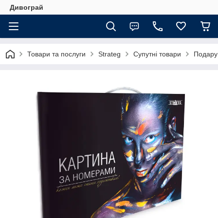
Дивограй
Товари та послуги
Strateg
Супутні товари
Подару