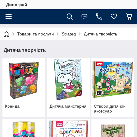
Дивограй
Товари та послуги
Strateg
Дитяча творчість
Дитяча творчість
Крейда
Дитяча майстерня
Створи дитячий
аксесуар