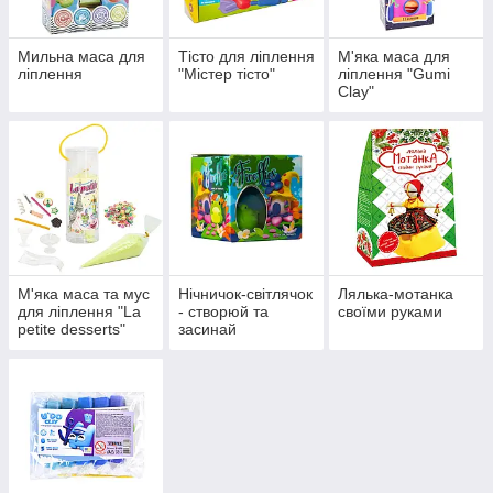
Мильна маса для
Тісто для ліплення
М'яка маса для
ліплення
"Містер тісто"
ліплення "Gumi
Clay"
М'яка маса та мус
Нічничок-світлячок
Лялька-мотанка
для ліплення "La
- створюй та
своїми руками
petite desserts"
засинай