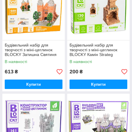
Будівельний набір для
Будівельний набір для
творчості з міні-цеглинок
творчості з міні-цеглинок
BLOCKY Затишна Святиня
BLOCKY Камін Strateg
Strateg (31010)
(31025)
В наявності
В наявності
613
200
₴
₴
Купити
Купити