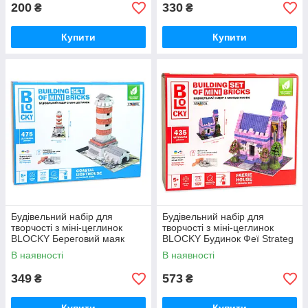
200
330
₴
₴
Купити
Купити
Будівельний набір для
Будівельний набір для
творчості з міні-цеглинок
творчості з міні-цеглинок
BLOCKY Береговий маяк
BLOCKY Будинок Феї Strateg
Strateg (31009)
(31020)
В наявності
В наявності
349
573
₴
₴