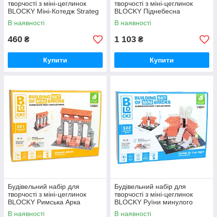
творчості з міні-цеглинок
творчості з міні-цеглинок
BLOCKY Міні-Котедж Strateg
BLOCKY Піднебесна
(31002)
Фортеця Strateg (31004)
В наявності
В наявності
460
1 103
₴
₴
Купити
Купити
Будівельний набір для
Будівельний набір для
творчості з міні-цеглинок
творчості з міні-цеглинок
BLOCKY Римська Арка
BLOCKY Руїни минулого
Strateg (31018)
Strateg (31016)
В наявності
В наявності