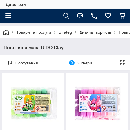
Дивограй
Товари та послуги
Strateg
Дитяча творчість
Повіт
Повітряна маса U'DO Clay
Сортування
0
Фільтри