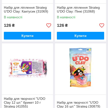
Набір для ліплення Strateg
Набір для ліплення Strateg
U'DO Clay: Кактусик (31069)
U'DO Clay: Пінкі (31068)
В наявності
В наявності
126
126
₴
₴
Купити
Купити
Набір для творчості "U'DO
Clay 12 шт." брикет 10 г
Набір для творчості "U'DO
Strateg (41055)
Clay 16 шт." Strateg (30879)