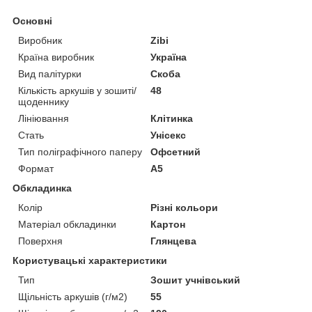
Основні
Виробник
Zibi
Країна виробник
Україна
Вид палітурки
Скоба
Кількість аркушів у зошиті/
48
щоденнику
Лініювання
Клітинка
Стать
Унісекс
Тип поліграфічного паперу
Офсетний
Формат
A5
Обкладинка
Колір
Різні кольори
Матеріал обкладинки
Картон
Поверхня
Глянцева
Користувацькі характеристики
Тип
Зошит учнівський
Щільність аркушів (г/м2)
55