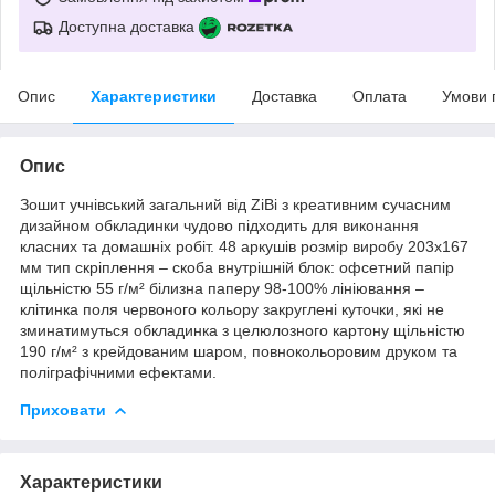
Доступна доставка
Опис
Характеристики
Доставка
Оплата
Умови 
Опис
Зошит учнівський загальний від ZiBi з креативним сучасним
дизайном обкладинки чудово підходить для виконання
класних та домашніх робіт. 48 аркушів розмір виробу 203х167
мм тип скріплення – скоба внутрішній блок: офсетний папір
щільністю 55 г/м² білизна паперу 98-100% лініювання –
клітинка поля червоного кольору закруглені куточки, які не
зминатимуться обкладинка з целюлозного картону щільністю
190 г/м² з крейдованим шаром, повнокольоровим друком та
поліграфічними ефектами.
Приховати
Характеристики