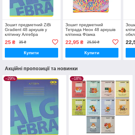
Зошит предметний ZiBi
Зошит предметний
Зоши
Gradient 48 аркушів у
Тетрада Неон 48 аркушів
кліт
клітинку Алгебра
клітинка Фізика
обкл
(ZB.1702-02)
Пома
25
22,95
22,
₴
₴
35 ₴
25,50 ₴
11K)
Купити
Купити
Акційні пропозиції та новинки
–29%
–18%