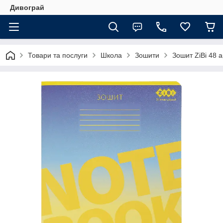
Дивограй
Товари та послуги
Школа
Зошити
Зошит ZiBi 48 а