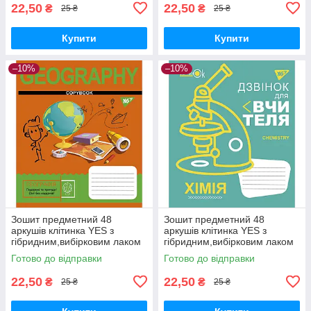
22,50
22,50
₴
₴
25 ₴
25 ₴
Купити
Купити
–10%
–10%
Зошит предметний 48
Зошит предметний 48
аркушів клітинка YES з
аркушів клітинка YES з
гібридним,вибірковим лаком
гібридним,вибірковим лаком
ГЕОГРАФІЯ (Cool school
ХІМІЯ (Fun school subjects)
Готово до відправки
Готово до відправки
subjects)
22,50
22,50
₴
₴
25 ₴
25 ₴