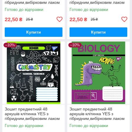
гібридним,вибірковим лаком
гібридним,вибірковим лаком
ХІМІЯ (Cool school subjects)
ГЕОГРАФІЯ (Fun school
Готово до відправки
Готово до відправки
subjects)
22,50
22,50
₴
₴
25 ₴
25 ₴
Купити
Купити
–10%
–10%
Зошит предметний 48
Зошит предметний 48
аркушів клітинка YES з
аркушів клітинка YES з
гібридним,вибірковим лаком
гібридним,вибірковим лаком
ХІМІЯ (Doodle board)
БІОЛОГІЯ (Cool school
Готово до відправки
Готово до відправки
subjects)