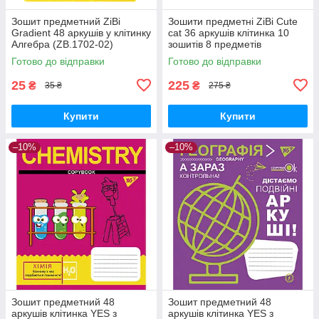
Зошит предметний ZiBi
Зошити предметні ZiBi Cute
Gradient 48 аркушів у клітинку
cat 36 аркушів клітинка 10
Алгебра (ZB.1702-02)
зошитів 8 предметів
(ZB.1731-99)
Готово до відправки
Готово до відправки
25
225
₴
₴
35 ₴
275 ₴
Купити
Купити
–10%
–10%
Зошит предметний 48
Зошит предметний 48
аркушів клітинка YES з
аркушів клітинка YES з