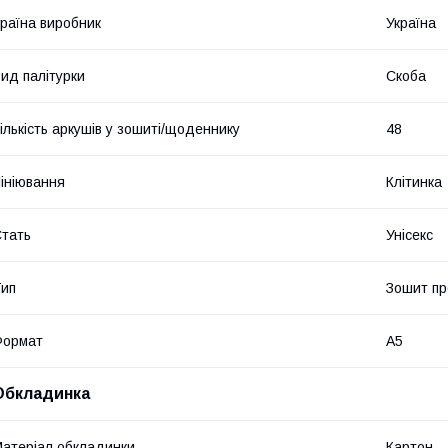
раїна виробник
Україна
ид палітурки
Скоба
ількість аркушів у зошиті/щоденнику
48
ініювання
Клітинка
тать
Унісекс
ип
Зошит п
Формат
A5
Обкладинка
атеріал обкладинки
Картон