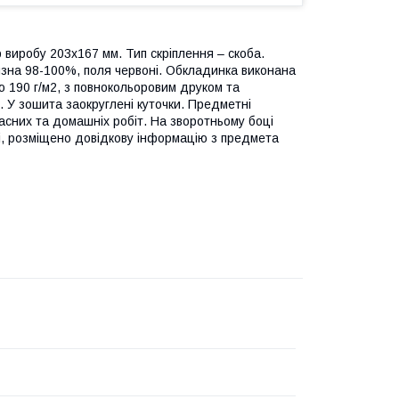
ір виробу 203х167 мм. Тип скріплення – скоба.
ілизна 98-100%, поля червоні. Обкладинка виконана
 190 г/м2, з повнокольоровим друком та
. У зошита заокруглені куточки. Предметні
сних та домашніх робіт. На зворотньому боці
і, розміщено довідкову інформацію з предмета