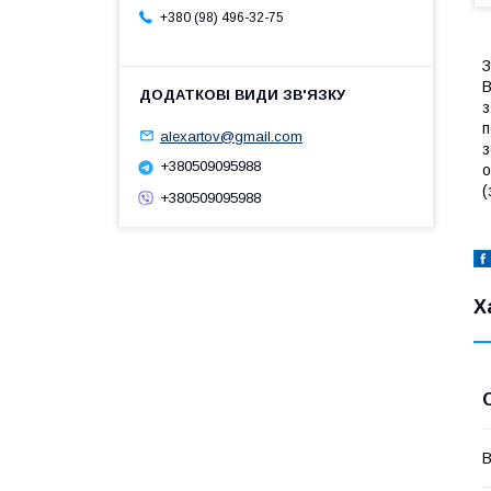
+380 (98) 496-32-75
З
В
з
п
alexartov@gmail.com
з
+380509095988
о
(
+380509095988
Х
В