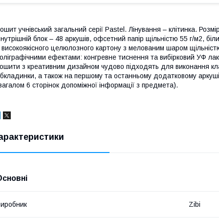
ошит учнівський загальний серії Pastel. Лінування – клітинка. Розм
нутрішній блок – 48 аркушів, офсетний папір щільністю 55 г/м2, б
 високоякісного целюлозного картону з мелованим шаром щільністю
оліграфічними ефектами: конгревне тиснення та вибірковий УФ лак
ошити з креативним дизайном чудово підходять для виконання кла
бкладинки, а також на першому та останньому додатковому аркуш
загалом 6 сторінок допоміжної інформації з предмета).
арактеристики
Основні
иробник
Zibi