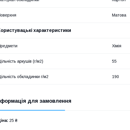
оверхня
Матова
Користувацькі характеристики
Предмети
Хімія
ільність аркушів (г/м2)
55
ільність обкладинки г/м2
190
нформація для замовлення
іна:
25 ₴