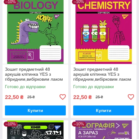
–10%
–10%
Зошит предметний 48
Зошит предметний 48
аркушів клітинка YES з
аркушів клітинка YES з
гібридним,вибірковим лаком
гібридним,вибірковим лаком
БІОЛОГІЯ (Cool school
ХІМІЯ (Cool school subjects)
Готово до відправки
Готово до відправки
subjects)
22,50
22,50
₴
₴
25 ₴
25 ₴
Купити
Купити
–10%
–10%