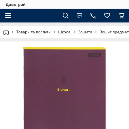
Дивограй
Товари та послуги
Школа
Зошити
Зошит предметн