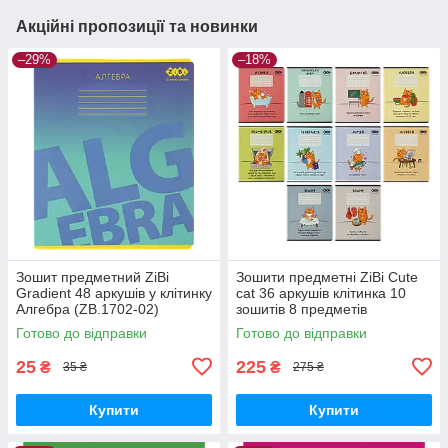
Акційні пропозиції та новинки
–29%
–18%
Зошит предметний ZiBi
Зошити предметні ZiBi Cute
Gradient 48 аркушів у клітинку
cat 36 аркушів клітинка 10
Алгебра (ZB.1702-02)
зошитів 8 предметів
(ZB.1731-99)
Готово до відправки
Готово до відправки
25
225
₴
₴
35 ₴
275 ₴
Купити
Купити