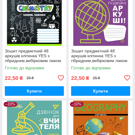
Зошит предметний 48
Зошит предметний 48
аркушів клітинка YES з
аркушів клітинка YES з
гібридним,вибірковим лаком
гібридним,вибірковим лаком
ХІМІЯ (Doodle board)
ГЕОГРАФІЯ (Fun school
Готово до відправки
Готово до відправки
subjects)
22,50
22,50
₴
₴
25 ₴
25 ₴
Купити
Купити
–10%
–10%