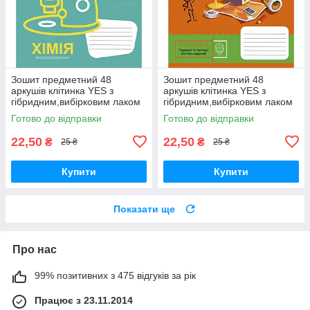
Зошит предметний 48
Зошит предметний 48
аркушів клітинка YES з
аркушів клітинка YES з
гібридним,вибірковим лаком
гібридним,вибірковим лаком
ХІМІЯ (Fun school subjects)
ГЕОГРАФІЯ (Cool school
Готово до відправки
Готово до відправки
subjects)
22,50
22,50
₴
₴
25 ₴
25 ₴
Купити
Купити
Показати ще
Про нас
99% позитивних з 475 відгуків за рік
Працює з 23.11.2014