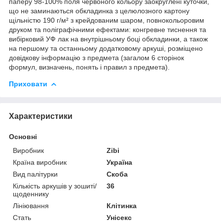
паперу 98-100% поля червоного кольору заокруглені куточки,
що не заминаються обкладинка з целюлозного картону
щільністю 190 г/м² з крейдованим шаром, повнокольоровим
друком та поліграфічними ефектами: конгревне тиснення та
вибірковий УФ лак на внутрішньому боці обкладинки, а також
на першому та останньому додатковому аркуші, розміщено
довідкову інформацію з предмета (загалом 6 сторінок
формул, визначень, понять і правил з предмета).
Приховати
Характеристики
Основні
Виробник
Zibi
Країна виробник
Україна
Вид палітурки
Скоба
Кількість аркушів у зошиті/
36
щоденнику
Лініювання
Клітинка
Стать
Унісекс