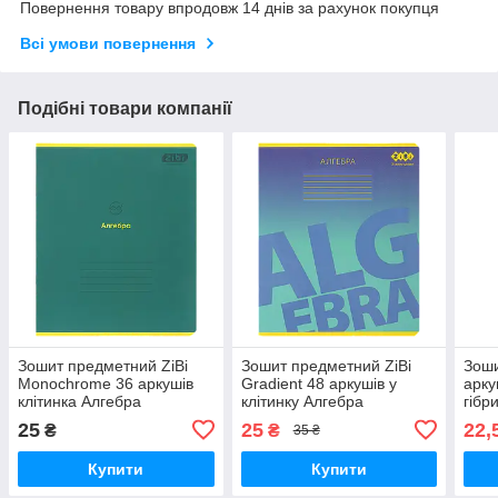
Повернення товару впродовж 14 днів за рахунок покупця
Всі умови повернення
Подібні товари компанії
Зошит предметний ZiBi
Зошит предметний ZiBi
Зоши
Monochrome 36 аркушів
Gradient 48 аркушів у
арку
клітинка Алгебра
клітинку Алгебра
гібр
(ZB.1733-16)
(ZB.1702-02)
лако
25
25
22,
₴
₴
35 ₴
scho
Купити
Купити