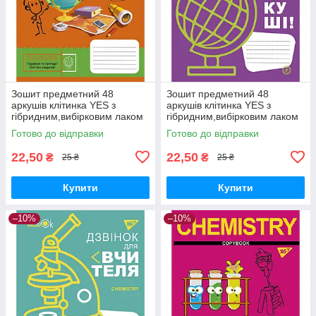
Зошит предметний 48
Зошит предметний 48
аркушів клітинка YES з
аркушів клітинка YES з
гібридним,вибірковим лаком
гібридним,вибірковим лаком
ГЕОГРАФІЯ (Cool school
ГЕОГРАФІЯ (Fun school
Готово до відправки
Готово до відправки
subjects)
subjects)
22,50
22,50
₴
₴
25 ₴
25 ₴
Купити
Купити
–10%
–10%