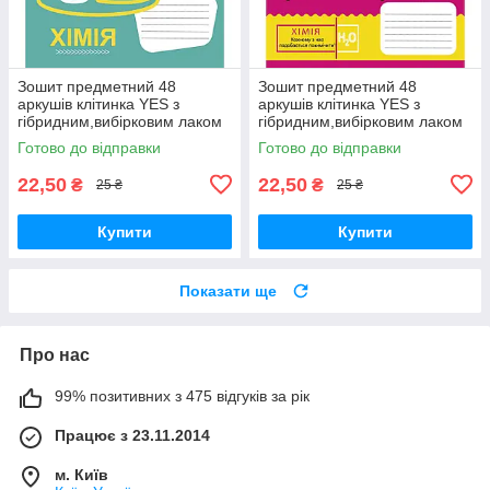
Зошит предметний 48
Зошит предметний 48
аркушів клітинка YES з
аркушів клітинка YES з
гібридним,вибірковим лаком
гібридним,вибірковим лаком
ХІМІЯ (Fun school subjects)
ХІМІЯ (Cool school subjects)
Готово до відправки
Готово до відправки
22,50
22,50
₴
₴
25 ₴
25 ₴
Купити
Купити
Показати ще
Про нас
99% позитивних з 475 відгуків за рік
Працює з 23.11.2014
м. Київ