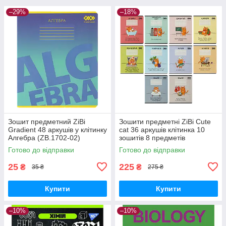
–29%
–18%
Зошит предметний ZiBi
Зошити предметні ZiBi Cute
Gradient 48 аркушів у клітинку
cat 36 аркушів клітинка 10
Алгебра (ZB.1702-02)
зошитів 8 предметів
(ZB.1731-99)
Готово до відправки
Готово до відправки
25
225
₴
₴
35 ₴
275 ₴
Купити
Купити
–10%
–10%