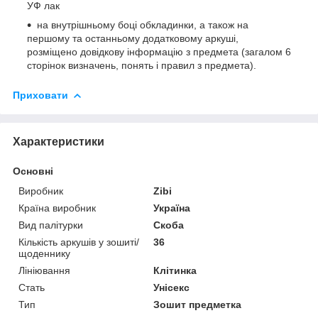
УФ лак
на внутрішньому боці обкладинки, а також на
першому та останньому додатковому аркуші,
розміщено довідкову інформацію з предмета (загалом 6
сторінок визначень, понять і правил з предмета).
Приховати
Характеристики
Основні
Виробник
Zibi
Країна виробник
Україна
Вид палітурки
Скоба
Кількість аркушів у зошиті/
36
щоденнику
Лініювання
Клітинка
Стать
Унісекс
Тип
Зошит предметка