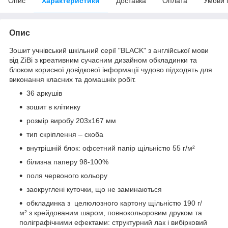
Опис
Характеристики
Доставка
Оплата
Умови 
Опис
Зошит учнівський шкільний серії "BLACK" з англійської мови
від ZiBi з креативним сучасним дизайном обкладинки та
блоком корисної довідкової інформації чудово підходять для
виконання класних та домашніх робіт.
36 аркушів
зошит в клітинку
розмір виробу 203х167 мм
тип скріплення – скоба
внутрішній блок: офсетний папір щільністю 55 г/м²
білизна паперу 98-100%
поля червоного кольору
заокруглені куточки, що не заминаються
обкладинка з целюлозного картону щільністю 190 г/
м² з крейдованим шаром, повнокольоровим друком та
поліграфічними ефектами: структурний лак і вибірковий