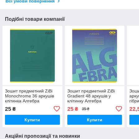
Всі умови повернення
Подібні товари компанії
Зошит предметний ZiBi
Зошит предметний ZiBi
Зоши
Monochrome 36 аркушів
Gradient 48 аркушів у
арку
клітинка Алгебра
клітинку Алгебра
гібр
(ZB.1733-16)
(ZB.1702-02)
лако
25
25
22,
₴
₴
35 ₴
scho
Купити
Купити
Акційні пропозиції та новинки