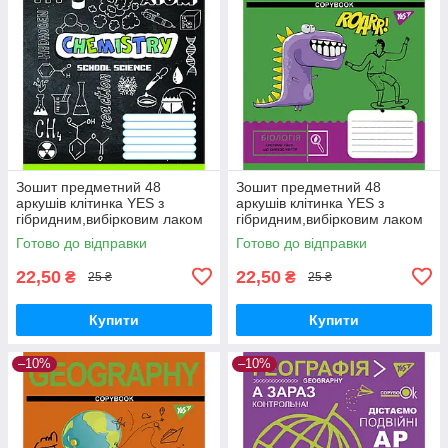
Зошит предметний 48
Зошит предметний 48
аркушів клітинка YES з
аркушів клітинка YES з
гібридним,вибірковим лаком
гібридним,вибірковим лаком
ХІМІЯ (Doodle board)
БІОЛОГІЯ (Cool school
Готово до відправки
Готово до відправки
subjects)
22,50
22,50
₴
₴
25 ₴
25 ₴
Купити
Купити
–10%
–10%