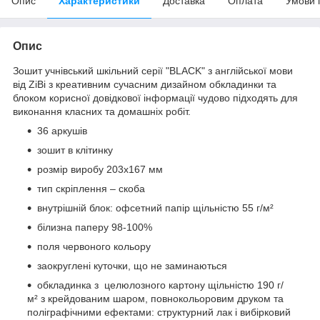
Опис
Характеристики
Доставка
Оплата
Умови 
Опис
Зошит учнівський шкільний серії "BLACK" з англійської мови
від ZiBi з креативним сучасним дизайном обкладинки та
блоком корисної довідкової інформації чудово підходять для
виконання класних та домашніх робіт.
36 аркушів
зошит в клітинку
розмір виробу 203х167 мм
тип скріплення – скоба
внутрішній блок: офсетний папір щільністю 55 г/м²
білизна паперу 98-100%
поля червоного кольору
заокруглені куточки, що не заминаються
обкладинка з целюлозного картону щільністю 190 г/
м² з крейдованим шаром, повнокольоровим друком та
поліграфічними ефектами: структурний лак і вибірковий