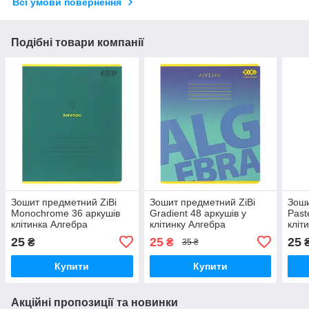
Всі умови повернення
Подібні товари компанії
Зошит предметний ZiBi
Зошит предметний ZiBi
Зоши
Monochrome 36 аркушів
Gradient 48 аркушів у
Past
клітинка Алгебра
клітинку Алгебра
кліт
(ZB.1733-16)
(ZB.1702-02)
(ZB.
25
25
25
₴
₴
35 ₴
Купити
Купити
Акційні пропозиції та новинки