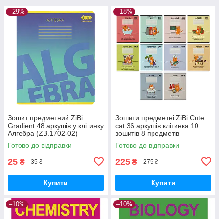
–29%
–18%
Зошит предметний ZiBi
Зошити предметні ZiBi Cute
Gradient 48 аркушів у клітинку
cat 36 аркушів клітинка 10
Алгебра (ZB.1702-02)
зошитів 8 предметів
(ZB.1731-99)
Готово до відправки
Готово до відправки
25
225
₴
₴
35 ₴
275 ₴
Купити
Купити
–10%
–10%