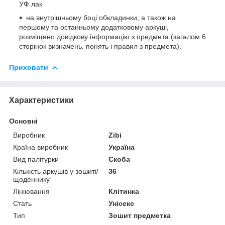
УФ лак
на внутрішньому боці обкладинки, а також на
першому та останньому додатковому аркуші,
розміщено довідкову інформацію з предмета (загалом 6
сторінок визначень, понять і правил з предмета).
Приховати
Характеристики
Основні
Виробник
Zibi
Країна виробник
Україна
Вид палітурки
Скоба
Кількість аркушів у зошиті/
36
щоденнику
Лініювання
Клітинка
Стать
Унісекс
Тип
Зошит предметка