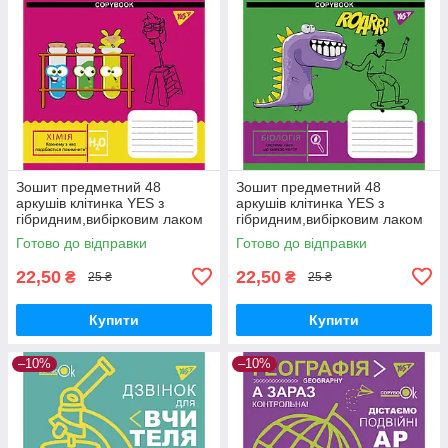
Зошит предметний 48
Зошит предметний 48
аркушів клітинка YES з
аркушів клітинка YES з
гібридним,вибірковим лаком
гібридним,вибірковим лаком
ХІМІЯ (Cool school subjects)
БІОЛОГІЯ (Cool school
Готово до відправки
Готово до відправки
subjects)
22,50
22,50
₴
₴
25 ₴
25 ₴
Купити
Купити
–10%
–10%