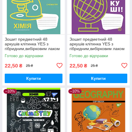
Зошит предметний 48
Зошит предметний 48
аркушів клітинка YES з
аркушів клітинка YES з
гібридним,вибірковим лаком
гібридним,вибірковим лаком
ХІМІЯ (Fun school subjects)
ГЕОГРАФІЯ (Fun school
Готово до відправки
Готово до відправки
subjects)
22,50
22,50
₴
₴
25 ₴
25 ₴
Купити
Купити
–10%
–10%