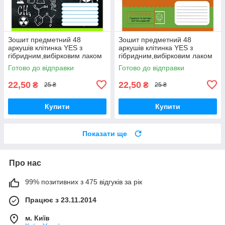
Зошит предметний 48
Зошит предметний 48
аркушів клітинка YES з
аркушів клітинка YES з
гібридним,вибірковим лаком
гібридним,вибірковим лаком
ХІМІЯ (Doodle board)
ГЕОГРАФІЯ (Cool school
Готово до відправки
Готово до відправки
subjects)
22,50
22,50
₴
₴
25 ₴
25 ₴
Купити
Купити
Показати ще
Про нас
99% позитивних з 475 відгуків за рік
Працює з 23.11.2014
м. Київ